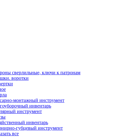
роны сверлильные, ключи к патронам
шки. воротки
вертки
ное
рла
сарно-монтажный инструмент
гоуборочный инвентарь
лярный инструмент
зы
яйственный инвентарь
нирно-губцевый инструмент
азать все