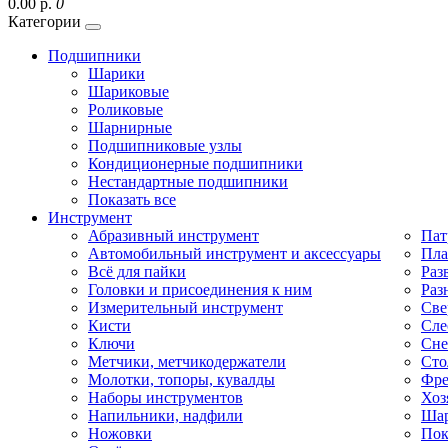
0.00 р.
0
Категории
Подшипники
Шарики
Шариковые
Роликовые
Шарнирные
Подшипниковые узлы
Кондиционерные подшипники
Нестандартные подшипники
Показать все
Инструмент
Абразивный инструмент
Пат
Автомобильный инструмент и аксессуары
Пла
Всё для пайки
Раз
Головки и присоединения к ним
Раз
Измерительный инструмент
Све
Кисти
Сле
Ключи
Сне
Метчики, метчикодержатели
Сто
Молотки, топоры, кувалды
Фре
Наборы инструментов
Хоз
Напильники, надфили
Шар
Ножовки
Пок