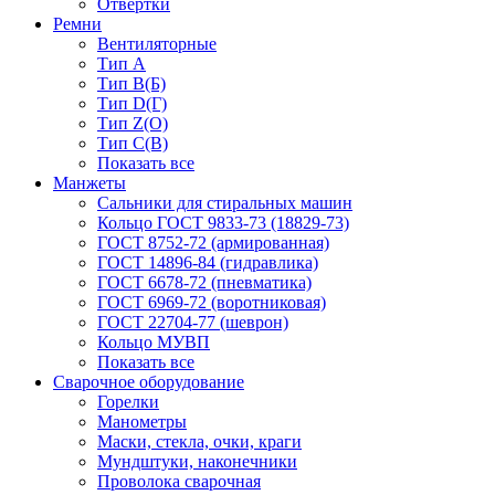
Отвёртки
Ремни
Вентиляторные
Тип A
Тип B(Б)
Тип D(Г)
Тип Z(O)
Тип С(В)
Показать все
Манжеты
Сальники для стиральных машин
Кольцо ГОСТ 9833-73 (18829-73)
ГОСТ 8752-72 (армированная)
ГОСТ 14896-84 (гидравлика)
ГОСТ 6678-72 (пневматика)
ГОСТ 6969-72 (воротниковая)
ГОСТ 22704-77 (шеврон)
Кольцо МУВП
Показать все
Сварочное оборудование
Горелки
Манометры
Маски, стекла, очки, краги
Мундштуки, наконечники
Проволока сварочная