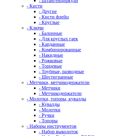
- Штангенциркули
- Кисти
- Другие
- Кисти флейц
- Круглые
- Ключи
- Балонные
- Для круглых гаек
- Карданные
- Комбинированные
- Накидные
- Рожковые
- Торцевые
- Трубные, разводные
- Шестигранные
- Метчики, метчикодержатели
- Метчики
- Метчикодержатели
- Молотки, топоры, кувалды
- Кувалды
- Молотки
- Ручки
- Топоры
- Наборы инструментов
- Набор выколоток