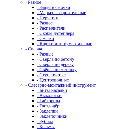
- Разное
- Защитные очки
- Маркеры строительные
- Перчатки
- Разное
- Распылители
- Скобы д/степлера
- Смазки
- Ящики инструментальные
- Сверла
- Разные
- Свёрла по бетону
- Свёрла по дереву
- Свёрла по металлу
- Ступенчатые
- Центровочные
- Слесарно-монтажный инструмент
- Биты-насадки
- Выколотки
- Гайкорезы
- Гвоздодёры
- Заклёпки
- Заклепочники
- Зубила
- Кельмы