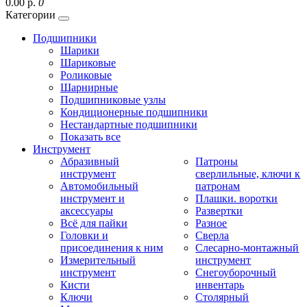
0.00 р.
0
Категории
Подшипники
Шарики
Шариковые
Роликовые
Шарнирные
Подшипниковые узлы
Кондиционерные подшипники
Нестандартные подшипники
Показать все
Инструмент
Абразивный
Патроны
инструмент
сверлильные, ключи к
Автомобильный
патронам
инструмент и
Плашки. воротки
аксессуары
Развертки
Всё для пайки
Разное
Головки и
Сверла
присоединения к ним
Слесарно-монтажный
Измерительный
инструмент
инструмент
Снегоуборочный
Кисти
инвентарь
Ключи
Столярный