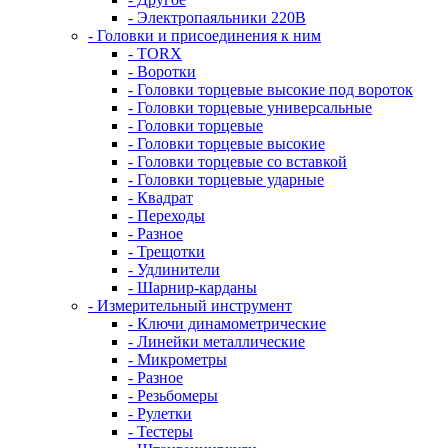
- Электропаяльники 220В
- Головки и присоединения к ним
- TORX
- Воротки
- Головки торцевые высокие под вороток
- Головки торцевые универсальные
- Головки торцевые
- Головки торцевые высокие
- Головки торцевые со вставкой
- Головки торцевые ударные
- Квадрат
- Переходы
- Разное
- Трещотки
- Удлинители
- Шарнир-карданы
- Измерительный инструмент
- Ключи динамометрические
- Линейки металлические
- Микрометры
- Разное
- Резьбомеры
- Рулетки
- Тестеры