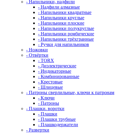
- Напильники, надфили
- Надфили алмазные
- Напильники квадратные
- Напильники круглые
- Напильники плоские
- Напильники полукруглые
- Напильники ромбические
- Напильники трёхгранные
- Ручки для напильников
- Ножовки
- Отвёртки
- TORX
- Диэлектрические
- Индикаторные
- Комбинированные
- Крестовые
- Шлицевые
- Патроны сверлильные, ключи к патронам
- Ключи
- Патроны
- Плашки. воротки
- Плашки
- Плашки трубные
- Плашкодержатели
- Развертки