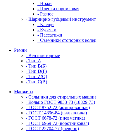
- Ножи
- Пленка парниковая
- Разное
- Шарнирно-губцевый инструмент
- Клещи
- Кусачки
- Пассатижи
- Съемники стопорных колец
Ремни
- Вентиляторные
- Тип A
- Тип B(Б)
- Тип D(Г)
- Тип Z(O)
- Тип С(В)
Манжеты
- Сальники для стиральных машин
- Кольцо ГОСТ 9833-73 (18829-73)
- ГОСТ 8752-72 (армированная)
- ГОСТ 14896-84 (гидравлика)
- ГОСТ 6678-72 (пневматика)
- ГОСТ 6969-72 (воротниковая)
- ГОСТ 22704-77 (шеврон)