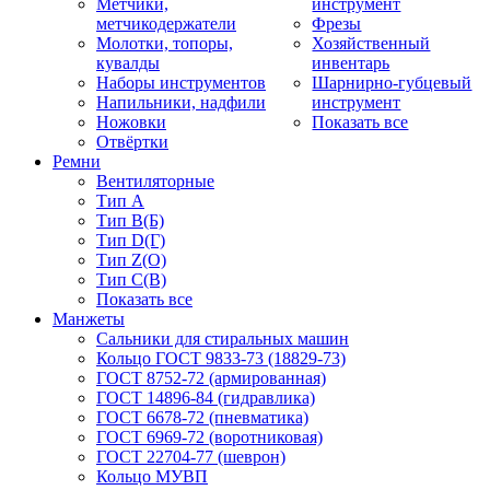
Метчики,
инструмент
метчикодержатели
Фрезы
Молотки, топоры,
Хозяйственный
кувалды
инвентарь
Наборы инструментов
Шарнирно-губцевый
Напильники, надфили
инструмент
Ножовки
Показать все
Отвёртки
Ремни
Вентиляторные
Тип A
Тип B(Б)
Тип D(Г)
Тип Z(O)
Тип С(В)
Показать все
Манжеты
Сальники для стиральных машин
Кольцо ГОСТ 9833-73 (18829-73)
ГОСТ 8752-72 (армированная)
ГОСТ 14896-84 (гидравлика)
ГОСТ 6678-72 (пневматика)
ГОСТ 6969-72 (воротниковая)
ГОСТ 22704-77 (шеврон)
Кольцо МУВП