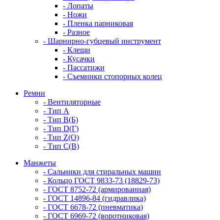
- Лопаты
- Ножи
- Пленка парниковая
- Разное
- Шарнирно-губцевый инструмент
- Клещи
- Кусачки
- Пассатижи
- Съемники стопорных колец
Ремни
- Вентиляторные
- Тип A
- Тип B(Б)
- Тип D(Г)
- Тип Z(O)
- Тип С(В)
Манжеты
- Сальники для стиральных машин
- Кольцо ГОСТ 9833-73 (18829-73)
- ГОСТ 8752-72 (армированная)
- ГОСТ 14896-84 (гидравлика)
- ГОСТ 6678-72 (пневматика)
- ГОСТ 6969-72 (воротниковая)