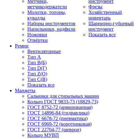
Метчики,
инструмент
метчикодержатели
Фрезы
Молотки, топоры,
Хозяйственный
кувалды
инвентарь
Наборы инструментов
Шарнирно-губцевый
Напильники, надфили
инструмент
Ножовки
Показать все
Отвёртки
Ремни
Вентиляторные
Тип A
Тип B(Б)
Тип D(Г)
Тип Z(O)
Тип С(В)
Показать все
Манжеты
Сальники для стиральных машин
Кольцо ГОСТ 9833-73 (18829-73)
ГОСТ 8752-72 (армированная)
ГОСТ 14896-84 (гидравлика)
ГОСТ 6678-72 (пневматика)
ГОСТ 6969-72 (воротниковая)
ГОСТ 22704-77 (шеврон)
Кольцо МУВП