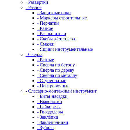
- Развертки
- Разное
- Защитные очки
- Маркеры строительные
- Перчатки
- Разное
- Распылители
- Скобы д/степлера
- Смазки
- Ящики инструментальные
- Сверла
- Разные
- Свёрла по бетону
- Свёрла по дереву
- Свёрла по металлу
- Ступенчатые
- Центровочные
- Слесарно-монтажный инструмент
- Биты-насадки
- Выколотки
- Гайкорезы
- Гвоздодёры
- Заклёпки
- Заклепочники
- Зубила