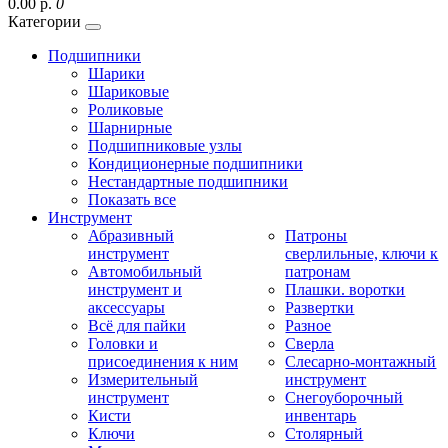
0.00 р.
0
Категории
Подшипники
Шарики
Шариковые
Роликовые
Шарнирные
Подшипниковые узлы
Кондиционерные подшипники
Нестандартные подшипники
Показать все
Инструмент
Абразивный
Патроны
инструмент
сверлильные, ключи к
Автомобильный
патронам
инструмент и
Плашки. воротки
аксессуары
Развертки
Всё для пайки
Разное
Головки и
Сверла
присоединения к ним
Слесарно-монтажный
Измерительный
инструмент
инструмент
Снегоуборочный
Кисти
инвентарь
Ключи
Столярный