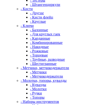
- Тестеры
- Штангенциркули
- Кисти
- Другие
- Кисти флейц
- Круглые
- Ключи
- Балонные
- Для круглых гаек
- Карданные
- Комбинированные
- Накидные
- Рожковые
- Торцевые
- Трубные, разводные
- Шестигранные
- Метчики, метчикодержатели
- Метчики
- Метчикодержатели
- Молотки, топоры, кувалды
- Кувалды
- Молотки
- Ручки
- Топоры
- Наборы инструментов