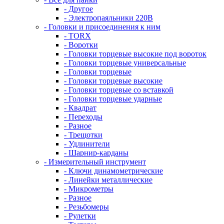
- Другое
- Электропаяльники 220В
- Головки и присоединения к ним
- TORX
- Воротки
- Головки торцевые высокие под вороток
- Головки торцевые универсальные
- Головки торцевые
- Головки торцевые высокие
- Головки торцевые со вставкой
- Головки торцевые ударные
- Квадрат
- Переходы
- Разное
- Трещотки
- Удлинители
- Шарнир-карданы
- Измерительный инструмент
- Ключи динамометрические
- Линейки металлические
- Микрометры
- Разное
- Резьбомеры
- Рулетки