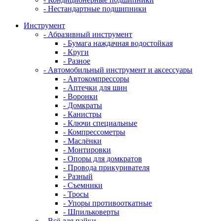
- Нестандартные подшипники
Инструмент
- Абразивный инструмент
- Бумага наждачная водостойкая
- Круги
- Разное
- Автомобильный инструмент и аксессуары
- Автокомпрессоры
- Аптечки для шин
- Воронки
- Домкраты
- Канистры
- Ключи специальные
- Компрессометры
- Маслёнки
- Монтировки
- Опоры для домкратов
- Провода прикуривателя
- Разный
- Съемники
- Тросы
- Упоры противооткатные
- Шпильковерты
- Всё для пайки