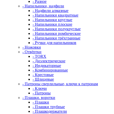
- Разное
- Напильники, надфили
- Надфили алмазные
- Напильники квадратные
- Напильники круглые
- Напильники плоские
- Напильники полукруглые
- Напильники ромбические
- Напильники трёхгранные
- Ручки для напильников
- Ножовки
- Отвёртки
- TORX
- Диэлектрические
- Индикаторные
- Комбинированные
- Крестовые
- Шлицевые
- Патроны сверлильные, ключи к патронам
- Ключи
- Патроны
- Плашки. воротки
- Плашки
- Плашки трубные
- Плашкодержатели