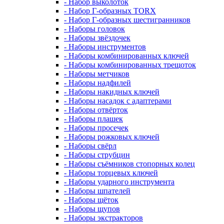
- Набор выколоток
- Набор Г-образных TORX
- Набор Г-образных шестигранников
- Наборы головок
- Наборы звёздочек
- Наборы инструментов
- Наборы комбинированных ключей
- Наборы комбинированных трещоток
- Наборы метчиков
- Наборы надфилей
- Наборы накидных ключей
- Наборы насадок с адаптерами
- Наборы отвёрток
- Наборы плашек
- Наборы просечек
- Наборы рожковых ключей
- Наборы свёрл
- Наборы струбцин
- Наборы съёмников стопорных колец
- Наборы торцевых ключей
- Наборы ударного инструмента
- Наборы шпателей
- Наборы щёток
- Наборы щупов
- Наборы экстракторов