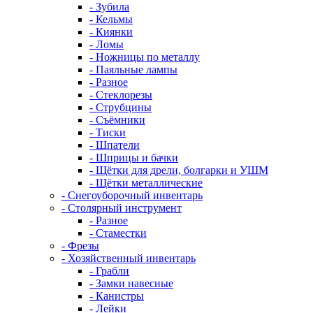
- Зубила
- Кельмы
- Киянки
- Ломы
- Ножницы по металлу
- Паяльные лампы
- Разное
- Стеклорезы
- Струбцины
- Съёмники
- Тиски
- Шпатели
- Шприцы и бачки
- Щётки для дрели, болгарки и УШМ
- Щётки металлические
- Снегоуборочный инвентарь
- Столярный инструмент
- Разное
- Стаместки
- Фрезы
- Хозяйственный инвентарь
- Грабли
- Замки навесные
- Канистры
- Лейки