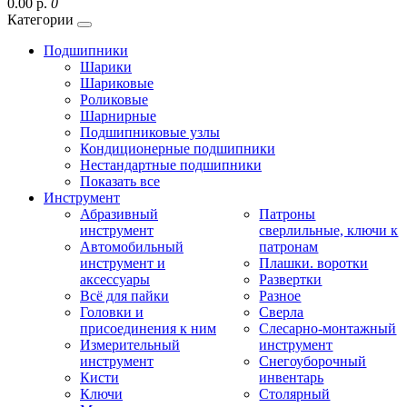
0.00 р.
0
Категории
Подшипники
Шарики
Шариковые
Роликовые
Шарнирные
Подшипниковые узлы
Кондиционерные подшипники
Нестандартные подшипники
Показать все
Инструмент
Абразивный
Патроны
инструмент
сверлильные, ключи к
Автомобильный
патронам
инструмент и
Плашки. воротки
аксессуары
Развертки
Всё для пайки
Разное
Головки и
Сверла
присоединения к ним
Слесарно-монтажный
Измерительный
инструмент
инструмент
Снегоуборочный
Кисти
инвентарь
Ключи
Столярный