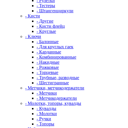
- Рулетки
- Тестеры
- Штангенциркули
- Кисти
- Другие
- Кисти флейц
- Круглые
- Ключи
- Балонные
- Для круглых гаек
- Карданные
- Комбинированные
- Накидные
- Рожковые
- Торцевые
- Трубные, разводные
- Шестигранные
- Метчики, метчикодержатели
- Метчики
- Метчикодержатели
- Молотки, топоры, кувалды
- Кувалды
- Молотки
- Ручки
- Топоры