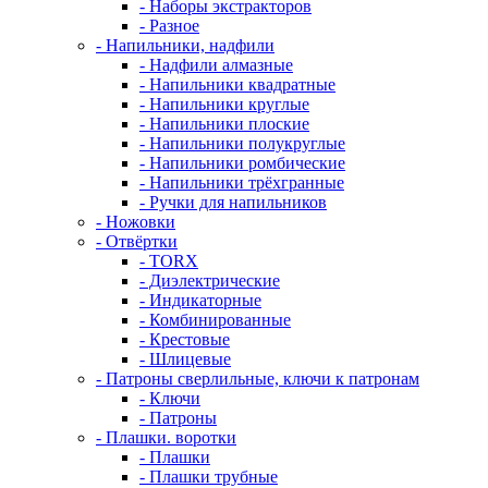
- Наборы экстракторов
- Разное
- Напильники, надфили
- Надфили алмазные
- Напильники квадратные
- Напильники круглые
- Напильники плоские
- Напильники полукруглые
- Напильники ромбические
- Напильники трёхгранные
- Ручки для напильников
- Ножовки
- Отвёртки
- TORX
- Диэлектрические
- Индикаторные
- Комбинированные
- Крестовые
- Шлицевые
- Патроны сверлильные, ключи к патронам
- Ключи
- Патроны
- Плашки. воротки
- Плашки
- Плашки трубные