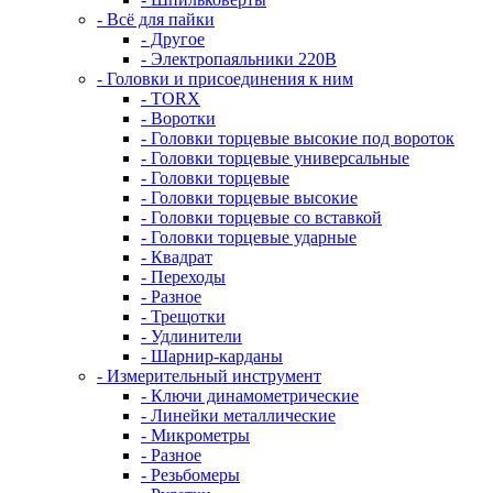
- Всё для пайки
- Другое
- Электропаяльники 220В
- Головки и присоединения к ним
- TORX
- Воротки
- Головки торцевые высокие под вороток
- Головки торцевые универсальные
- Головки торцевые
- Головки торцевые высокие
- Головки торцевые со вставкой
- Головки торцевые ударные
- Квадрат
- Переходы
- Разное
- Трещотки
- Удлинители
- Шарнир-карданы
- Измерительный инструмент
- Ключи динамометрические
- Линейки металлические
- Микрометры
- Разное
- Резьбомеры