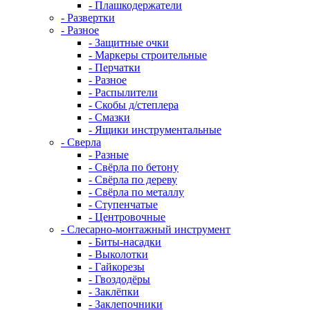
- Плашкодержатели
- Развертки
- Разное
- Защитные очки
- Маркеры строительные
- Перчатки
- Разное
- Распылители
- Скобы д/степлера
- Смазки
- Ящики инструментальные
- Сверла
- Разные
- Свёрла по бетону
- Свёрла по дереву
- Свёрла по металлу
- Ступенчатые
- Центровочные
- Слесарно-монтажный инструмент
- Биты-насадки
- Выколотки
- Гайкорезы
- Гвоздодёры
- Заклёпки
- Заклепочники