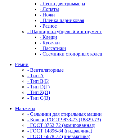
- Леска для триммера
- Лопаты
- Ножи
- Пленка парниковая
- Разное
- Шарнирно-губцевый инструмент
- Клещи
- Кусачки
- Пассатижи
- Съемники стопорных колец
Ремни
- Вентиляторные
- Тип A
- Тип B(Б)
- Тип D(Г)
- Тип Z(O)
- Тип С(В)
Манжеты
- Сальники для стиральных машин
- Кольцо ГОСТ 9833-73 (18829-73)
- ГОСТ 8752-72 (армированная)
- ГОСТ 14896-84 (гидравлика)
- ГОСТ 6678-72 (пневматика)