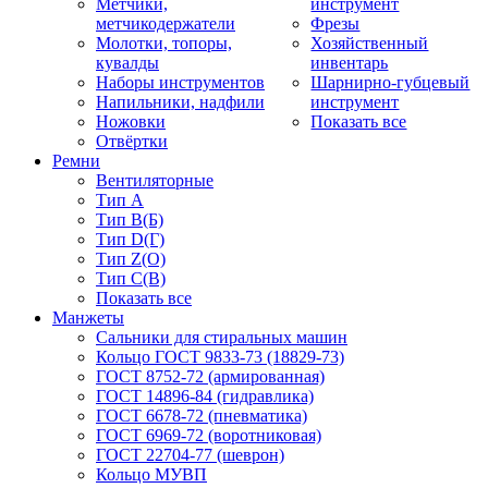
Метчики,
инструмент
метчикодержатели
Фрезы
Молотки, топоры,
Хозяйственный
кувалды
инвентарь
Наборы инструментов
Шарнирно-губцевый
Напильники, надфили
инструмент
Ножовки
Показать все
Отвёртки
Ремни
Вентиляторные
Тип A
Тип B(Б)
Тип D(Г)
Тип Z(O)
Тип С(В)
Показать все
Манжеты
Сальники для стиральных машин
Кольцо ГОСТ 9833-73 (18829-73)
ГОСТ 8752-72 (армированная)
ГОСТ 14896-84 (гидравлика)
ГОСТ 6678-72 (пневматика)
ГОСТ 6969-72 (воротниковая)
ГОСТ 22704-77 (шеврон)
Кольцо МУВП