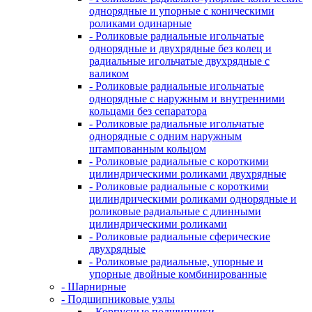
однорядные и упорные с коническими
роликами одинарные
- Роликовые радиальные игольчатые
однорядные и двухрядные без колец и
радиальные игольчатые двухрядные с
валиком
- Роликовые радиальные игольчатые
однорядные с наружным и внутренними
кольцами без сепаратора
- Роликовые радиальные игольчатые
однорядные с одним наружным
штампованным кольцом
- Роликовые радиальные с короткими
цилиндрическими роликами двухрядные
- Роликовые радиальные с короткими
цилиндрическими роликами однорядные и
роликовые радиальные с длинными
цилиндрическими роликами
- Роликовые радиальные сферические
двухрядные
- Роликовые радиальные, упорные и
упорные двойные комбинированные
- Шарнирные
- Подшипниковые узлы
- Корпусные подшипники