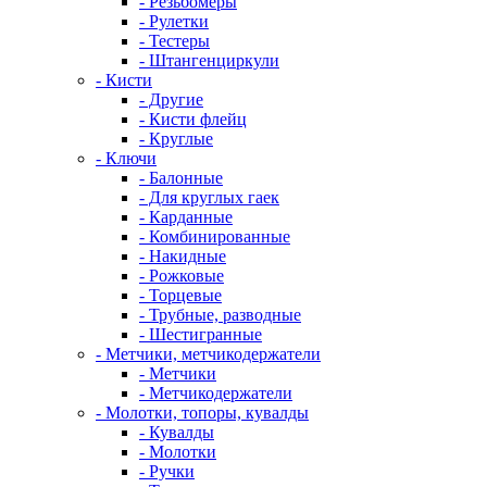
- Резьбомеры
- Рулетки
- Тестеры
- Штангенциркули
- Кисти
- Другие
- Кисти флейц
- Круглые
- Ключи
- Балонные
- Для круглых гаек
- Карданные
- Комбинированные
- Накидные
- Рожковые
- Торцевые
- Трубные, разводные
- Шестигранные
- Метчики, метчикодержатели
- Метчики
- Метчикодержатели
- Молотки, топоры, кувалды
- Кувалды
- Молотки
- Ручки