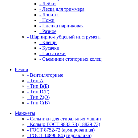
- Лейки
- Леска для триммера
- Лопаты
- Ножи
- Пленка парниковая
- Разное
- Шарнирно-губцевый инструмент
- Клещи
- Кусачки
- Пассатижи
- Съемники стопорных колец
Ремни
- Вентиляторные
- Тип A
- Тип B(Б)
- Тип D(Г)
- Тип Z(O)
- Тип С(В)
Манжеты
- Сальники для стиральных машин
- Кольцо ГОСТ 9833-73 (18829-73)
- ГОСТ 8752-72 (армированная)
- ГОСТ 14896-84 (гидравлика)