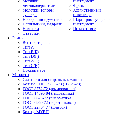
Метчики,
инструмент
метчикодержатели
Фрезы
Молотки, топоры,
Хозяйственный
кувалды
инвентарь
Наборы инструментов
Шарнирно-губцевый
Напильники, надфили
инструмент
Ножовки
Показать все
Отвёртки
Ремни
Вентиляторные
Тип A
Тип B(Б)
Тип D(Г)
Тип Z(O)
Тип С(В)
Показать все
Манжеты
Сальники для стиральных машин
Кольцо ГОСТ 9833-73 (18829-73)
ГОСТ 8752-72 (армированная)
ГОСТ 14896-84 (гидравлика)
ГОСТ 6678-72 (пневматика)
ГОСТ 6969-72 (воротниковая)
ГОСТ 22704-77 (шеврон)
Кольцо МУВП