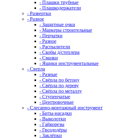
- Плашки трубные
- Плашкодержатели
- Развертки
- Разное
- Защитные очки
- Маркеры строительные
- Перчатки
- Разное
- Распылители
- Скобы д/степлера
- Смазки
- Ящики инструментальные
- Сверла
- Разные
- Свёрла по бетону
- Свёрла по дереву
- Свёрла по металлу
- Ступенчатые
- Центровочные
- Слесарно-монтажный инструмент
- Биты-насадки
- Выколотки
- Гайкорезы
- Гвоздодёры
- Заклёпки