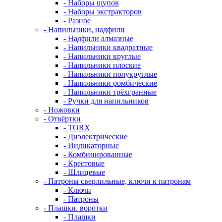
- Наборы щупов
- Наборы экстракторов
- Разное
- Напильники, надфили
- Надфили алмазные
- Напильники квадратные
- Напильники круглые
- Напильники плоские
- Напильники полукруглые
- Напильники ромбические
- Напильники трёхгранные
- Ручки для напильников
- Ножовки
- Отвёртки
- TORX
- Диэлектрические
- Индикаторные
- Комбинированные
- Крестовые
- Шлицевые
- Патроны сверлильные, ключи к патронам
- Ключи
- Патроны
- Плашки. воротки
- Плашки