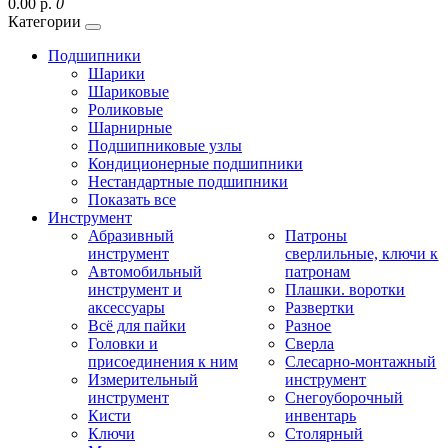
0.00 р.
0
Категории
Подшипники
Шарики
Шариковые
Роликовые
Шарнирные
Подшипниковые узлы
Кондиционерные подшипники
Нестандартные подшипники
Показать все
Инструмент
Абразивный
Патроны
инструмент
сверлильные, ключи к
Автомобильный
патронам
инструмент и
Плашки. воротки
аксессуары
Развертки
Всё для пайки
Разное
Головки и
Сверла
присоединения к ним
Слесарно-монтажный
Измерительный
инструмент
инструмент
Снегоуборочный
Кисти
инвентарь
Ключи
Столярный