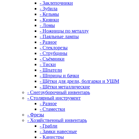
- Заклепочники
- Зубила
- Кельмы
- Киянки
- Ломы
- Ножницы по металлу
- Паяльные лампы
- Разное
- Стеклорезы
- Струбцины
- Съёмники
- Тиски
- Шпатели
- Шприцы и бачки
- Щётки для дрели, болгарки и УШМ
- Щётки металлические
- Снегоуборочный инвентарь
- Столярный инструмент
- Разное
- Стаместки
- Фрезы
- Хозяйственный инвентарь
- Грабли
- Замки навесные
- Канистры