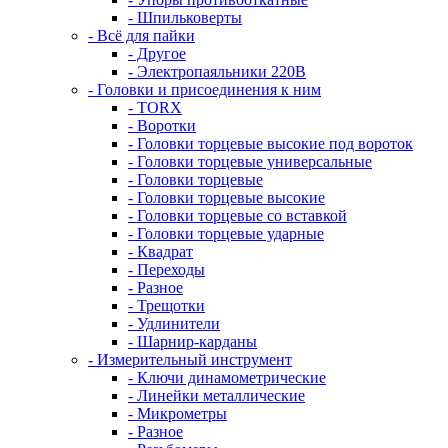
- Шпильковерты
- Всё для пайки
- Другое
- Электропаяльники 220В
- Головки и присоединения к ним
- TORX
- Воротки
- Головки торцевые высокие под вороток
- Головки торцевые универсальные
- Головки торцевые
- Головки торцевые высокие
- Головки торцевые со вставкой
- Головки торцевые ударные
- Квадрат
- Переходы
- Разное
- Трещотки
- Удлинители
- Шарнир-карданы
- Измерительный инструмент
- Ключи динамометрические
- Линейки металлические
- Микрометры
- Разное