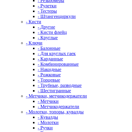
- Резьбомеры
- Рулетки
- Тестеры
- Штангенциркули
- Кисти
- Другие
- Кисти флейц
- Круглые
- Ключи
- Балонные
- Для круглых гаек
- Карданные
- Комбинированные
- Накидные
- Рожковые
- Торцевые
- Трубные, разводные
- Шестигранные
- Метчики, метчикодержатели
- Метчики
- Метчикодержатели
- Молотки, топоры, кувалды
- Кувалды
- Молотки
- Ручки