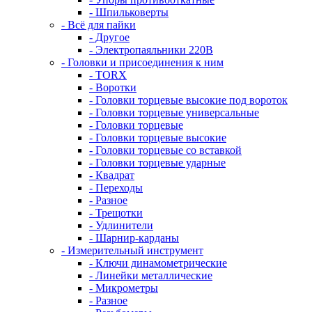
- Шпильковерты
- Всё для пайки
- Другое
- Электропаяльники 220В
- Головки и присоединения к ним
- TORX
- Воротки
- Головки торцевые высокие под вороток
- Головки торцевые универсальные
- Головки торцевые
- Головки торцевые высокие
- Головки торцевые со вставкой
- Головки торцевые ударные
- Квадрат
- Переходы
- Разное
- Трещотки
- Удлинители
- Шарнир-карданы
- Измерительный инструмент
- Ключи динамометрические
- Линейки металлические
- Микрометры
- Разное