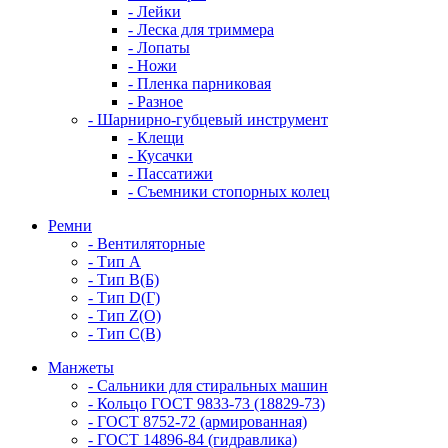
- Лейки
- Леска для триммера
- Лопаты
- Ножи
- Пленка парниковая
- Разное
- Шарнирно-губцевый инструмент
- Клещи
- Кусачки
- Пассатижи
- Съемники стопорных колец
Ремни
- Вентиляторные
- Тип A
- Тип B(Б)
- Тип D(Г)
- Тип Z(O)
- Тип С(В)
Манжеты
- Сальники для стиральных машин
- Кольцо ГОСТ 9833-73 (18829-73)
- ГОСТ 8752-72 (армированная)
- ГОСТ 14896-84 (гидравлика)