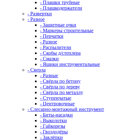
- Плашки трубные
- Плашкодержатели
- Развертки
- Разное
- Защитные очки
- Маркеры строительные
- Перчатки
- Разное
- Распылители
- Скобы д/степлера
- Смазки
- Ящики инструментальные
- Сверла
- Разные
- Свёрла по бетону
- Свёрла по дереву
- Свёрла по металлу
- Ступенчатые
- Центровочные
- Слесарно-монтажный инструмент
- Биты-насадки
- Выколотки
- Гайкорезы
- Гвоздодёры
- Заклёпки