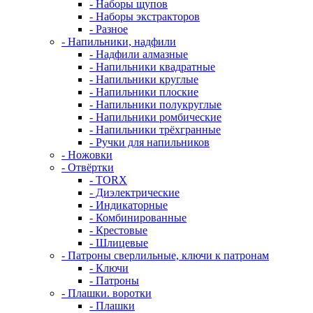
- Наборы щупов
- Наборы экстракторов
- Разное
- Напильники, надфили
- Надфили алмазные
- Напильники квадратные
- Напильники круглые
- Напильники плоские
- Напильники полукруглые
- Напильники ромбические
- Напильники трёхгранные
- Ручки для напильников
- Ножовки
- Отвёртки
- TORX
- Диэлектрические
- Индикаторные
- Комбинированные
- Крестовые
- Шлицевые
- Патроны сверлильные, ключи к патронам
- Ключи
- Патроны
- Плашки. воротки
- Плашки