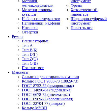
Метчики,
инструмент
метчикодержатели
Фрезы
Молотки, топоры,
Хозяйственный
кувалды
инвентарь
Наборы инструментов
Шарнирно-губцевый
Напильники, надфили
инструмент
Ножовки
Показать все
Отвёртки
Ремни
Вентиляторные
Тип A
Тип B(Б)
Тип D(Г)
Тип Z(O)
Тип С(В)
Показать все
Манжеты
Сальники для стиральных машин
Кольцо ГОСТ 9833-73 (18829-73)
ГОСТ 8752-72 (армированная)
ГОСТ 14896-84 (гидравлика)
ГОСТ 6678-72 (пневматика)
ГОСТ 6969-72 (воротниковая)
ГОСТ 22704-77 (шеврон)
Кольцо МУВП