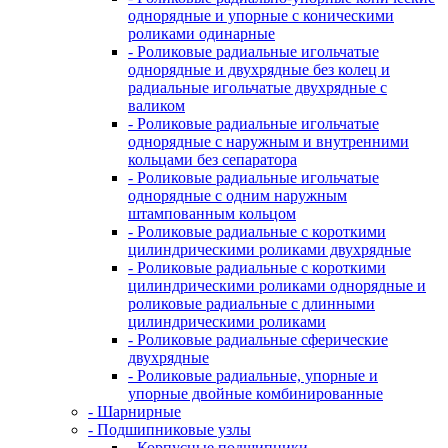
однорядные и упорные с коническими
роликами одинарные
- Роликовые радиальные игольчатые
однорядные и двухрядные без колец и
радиальные игольчатые двухрядные с
валиком
- Роликовые радиальные игольчатые
однорядные с наружным и внутренними
кольцами без сепаратора
- Роликовые радиальные игольчатые
однорядные с одним наружным
штампованным кольцом
- Роликовые радиальные с короткими
цилиндрическими роликами двухрядные
- Роликовые радиальные с короткими
цилиндрическими роликами однорядные и
роликовые радиальные с длинными
цилиндрическими роликами
- Роликовые радиальные сферические
двухрядные
- Роликовые радиальные, упорные и
упорные двойные комбинированные
- Шарнирные
- Подшипниковые узлы
- Корпусные подшипники