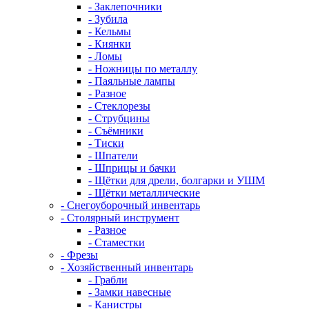
- Заклепочники
- Зубила
- Кельмы
- Киянки
- Ломы
- Ножницы по металлу
- Паяльные лампы
- Разное
- Стеклорезы
- Струбцины
- Съёмники
- Тиски
- Шпатели
- Шприцы и бачки
- Щётки для дрели, болгарки и УШМ
- Щётки металлические
- Снегоуборочный инвентарь
- Столярный инструмент
- Разное
- Стаместки
- Фрезы
- Хозяйственный инвентарь
- Грабли
- Замки навесные
- Канистры