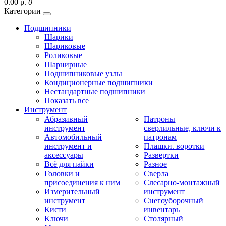
0.00 р.
0
Категории
Подшипники
Шарики
Шариковые
Роликовые
Шарнирные
Подшипниковые узлы
Кондиционерные подшипники
Нестандартные подшипники
Показать все
Инструмент
Абразивный
Патроны
инструмент
сверлильные, ключи к
Автомобильный
патронам
инструмент и
Плашки. воротки
аксессуары
Развертки
Всё для пайки
Разное
Головки и
Сверла
присоединения к ним
Слесарно-монтажный
Измерительный
инструмент
инструмент
Снегоуборочный
Кисти
инвентарь
Ключи
Столярный