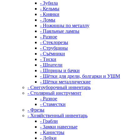
- Зубила
- Кельмы
- Киянки
- Ломы
- Ножницы по металлу
- Паяльные лампы
- Разное
- Стеклорезы
- Струбцины
- Съёмники
- Тиски
- Шпатели
- Шприцы и бачки
- Щётки для дрели, болгарки и УШМ
- Щётки металлические
- Снегоуборочный инвентарь
- Столярный инструмент
- Разное
- Стаместки
- Фрезы
- Хозяйственный инвентарь
- Грабли
- Замки навесные
- Канистры
- Лейки