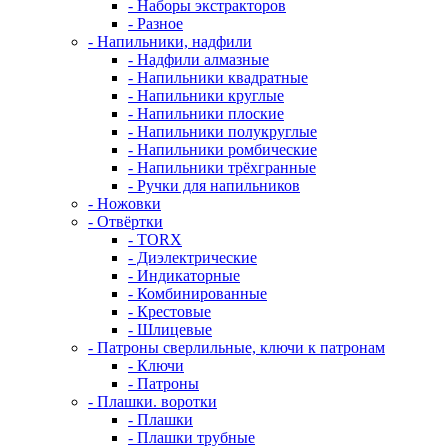
- Наборы экстракторов
- Разное
- Напильники, надфили
- Надфили алмазные
- Напильники квадратные
- Напильники круглые
- Напильники плоские
- Напильники полукруглые
- Напильники ромбические
- Напильники трёхгранные
- Ручки для напильников
- Ножовки
- Отвёртки
- TORX
- Диэлектрические
- Индикаторные
- Комбинированные
- Крестовые
- Шлицевые
- Патроны сверлильные, ключи к патронам
- Ключи
- Патроны
- Плашки. воротки
- Плашки
- Плашки трубные