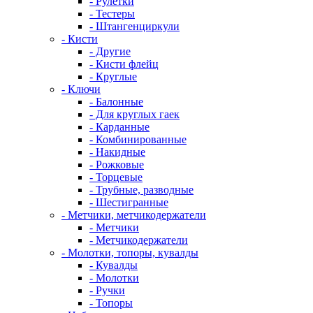
- Рулетки
- Тестеры
- Штангенциркули
- Кисти
- Другие
- Кисти флейц
- Круглые
- Ключи
- Балонные
- Для круглых гаек
- Карданные
- Комбинированные
- Накидные
- Рожковые
- Торцевые
- Трубные, разводные
- Шестигранные
- Метчики, метчикодержатели
- Метчики
- Метчикодержатели
- Молотки, топоры, кувалды
- Кувалды
- Молотки
- Ручки
- Топоры