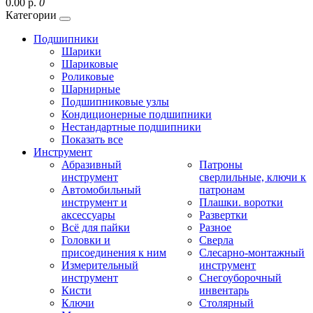
0.00 р.
0
Категории
Подшипники
Шарики
Шариковые
Роликовые
Шарнирные
Подшипниковые узлы
Кондиционерные подшипники
Нестандартные подшипники
Показать все
Инструмент
Абразивный
Патроны
инструмент
сверлильные, ключи к
Автомобильный
патронам
инструмент и
Плашки. воротки
аксессуары
Развертки
Всё для пайки
Разное
Головки и
Сверла
присоединения к ним
Слесарно-монтажный
Измерительный
инструмент
инструмент
Снегоуборочный
Кисти
инвентарь
Ключи
Столярный