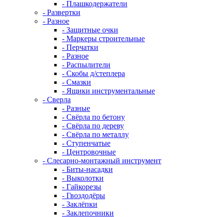
- Плашкодержатели
- Развертки
- Разное
- Защитные очки
- Маркеры строительные
- Перчатки
- Разное
- Распылители
- Скобы д/степлера
- Смазки
- Ящики инструментальные
- Сверла
- Разные
- Свёрла по бетону
- Свёрла по дереву
- Свёрла по металлу
- Ступенчатые
- Центровочные
- Слесарно-монтажный инструмент
- Биты-насадки
- Выколотки
- Гайкорезы
- Гвоздодёры
- Заклёпки
- Заклепочники