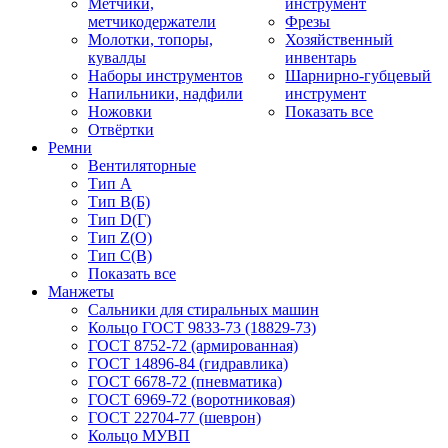
Метчики,
инструмент
метчикодержатели
Фрезы
Молотки, топоры,
Хозяйственный
кувалды
инвентарь
Наборы инструментов
Шарнирно-губцевый
Напильники, надфили
инструмент
Ножовки
Показать все
Отвёртки
Ремни
Вентиляторные
Тип A
Тип B(Б)
Тип D(Г)
Тип Z(O)
Тип С(В)
Показать все
Манжеты
Сальники для стиральных машин
Кольцо ГОСТ 9833-73 (18829-73)
ГОСТ 8752-72 (армированная)
ГОСТ 14896-84 (гидравлика)
ГОСТ 6678-72 (пневматика)
ГОСТ 6969-72 (воротниковая)
ГОСТ 22704-77 (шеврон)
Кольцо МУВП