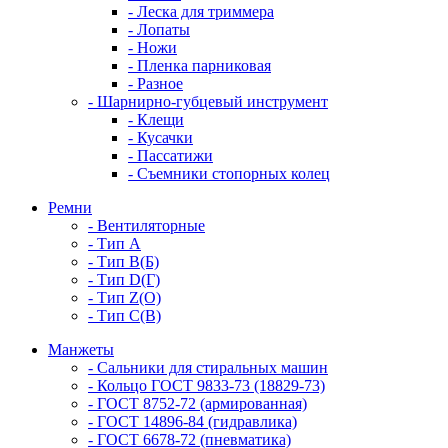
- Леска для триммера
- Лопаты
- Ножи
- Пленка парниковая
- Разное
- Шарнирно-губцевый инструмент
- Клещи
- Кусачки
- Пассатижи
- Съемники стопорных колец
Ремни
- Вентиляторные
- Тип A
- Тип B(Б)
- Тип D(Г)
- Тип Z(O)
- Тип С(В)
Манжеты
- Сальники для стиральных машин
- Кольцо ГОСТ 9833-73 (18829-73)
- ГОСТ 8752-72 (армированная)
- ГОСТ 14896-84 (гидравлика)
- ГОСТ 6678-72 (пневматика)