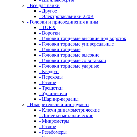
- Всё для пайки
- Другое
- Электропаяльники 220В
- Головки и присоединения к ним
- TORX
- Воротки
- Головки торцевые высокие под вороток
- Головки торцевые универсальные
- Головки торцевые
- Головки торцевые высокие
- Головки торцевые со вставкой
- Головки торцевые ударные
- Квадрат
- Переходы
- Разное
- Трещотки
- Удлинители
- Шарнир-карданы
- Измерительный инструмент
- Ключи динамометрические
- Линейки металлические
- Микрометры
- Разное
- Резьбомеры