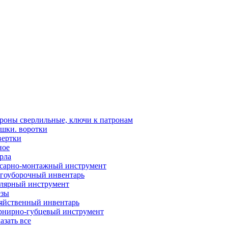
роны сверлильные, ключи к патронам
шки. воротки
вертки
ное
рла
сарно-монтажный инструмент
гоуборочный инвентарь
лярный инструмент
зы
яйственный инвентарь
нирно-губцевый инструмент
азать все