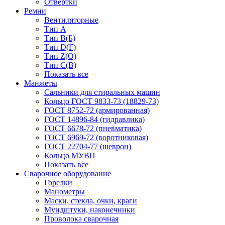
Отвёртки
Ремни
Вентиляторные
Тип A
Тип B(Б)
Тип D(Г)
Тип Z(O)
Тип С(В)
Показать все
Манжеты
Сальники для стиральных машин
Кольцо ГОСТ 9833-73 (18829-73)
ГОСТ 8752-72 (армированная)
ГОСТ 14896-84 (гидравлика)
ГОСТ 6678-72 (пневматика)
ГОСТ 6969-72 (воротниковая)
ГОСТ 22704-77 (шеврон)
Кольцо МУВП
Показать все
Сварочное оборудование
Горелки
Манометры
Маски, стекла, очки, краги
Мундштуки, наконечники
Проволока сварочная