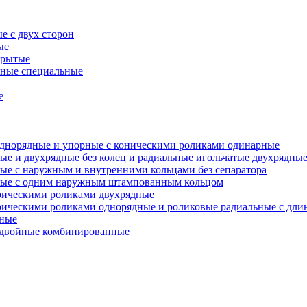
е с двух сторон
ые
крытые
ьные специальные
е
однорядные и упорные с коническими роликами одинарные
ые и двухрядные без колец и радиальные игольчатые двухрядные
ные с наружным и внутренними кольцами без сепаратора
дные с одним наружным штампованным кольцом
рическими роликами двухрядные
дрическими роликами однорядные и роликовые радиальные с д
дные
е двойные комбинированные