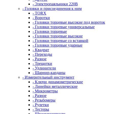
- Электропаяльники 220В
- Головки и присоединения к ним
- TORX
- Воротки
- Головки торцевые высокие под вороток
- Головки торцевые универсальные
- Головки торцевые
- Головки торцевые высокие
- Головки торцевые со вставкой
- Головки торцевые ударные
- Квадрат
- Переходы
- Разное
- Трещотки
- Удлинители
- Шарнир-карданы
- Измерительный инструмент
- Ключи динамометрические
- Линейки металлические
- Микрометры
- Разное
- Резьбомеры
- Рулетки
- Тестеры
- Штангенциркули