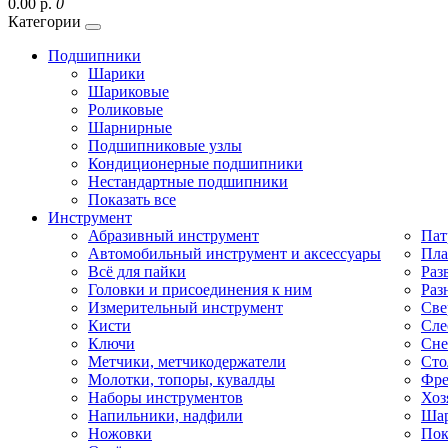
0.00 р.
0
Категории
Подшипники
Шарики
Шариковые
Роликовые
Шарнирные
Подшипниковые узлы
Кондиционерные подшипники
Нестандартные подшипники
Показать все
Инструмент
Абразивный инструмент
Пат
Автомобильный инструмент и аксессуары
Пла
Всё для пайки
Раз
Головки и присоединения к ним
Раз
Измерительный инструмент
Све
Кисти
Сле
Ключи
Сне
Метчики, метчикодержатели
Сто
Молотки, топоры, кувалды
Фре
Наборы инструментов
Хоз
Напильники, надфили
Шар
Ножовки
Пок