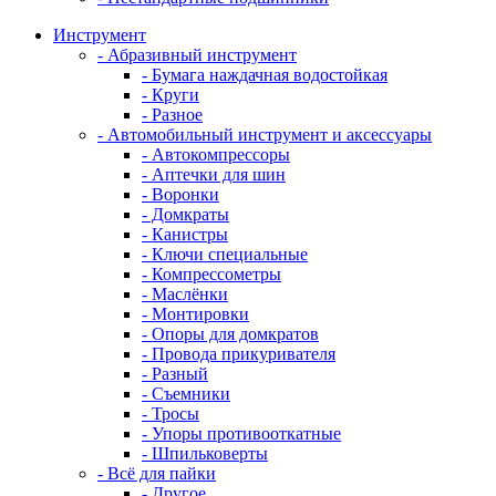
Инструмент
- Абразивный инструмент
- Бумага наждачная водостойкая
- Круги
- Разное
- Автомобильный инструмент и аксессуары
- Автокомпрессоры
- Аптечки для шин
- Воронки
- Домкраты
- Канистры
- Ключи специальные
- Компрессометры
- Маслёнки
- Монтировки
- Опоры для домкратов
- Провода прикуривателя
- Разный
- Съемники
- Тросы
- Упоры противооткатные
- Шпильковерты
- Всё для пайки
- Другое