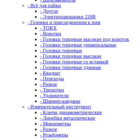
- Всё для пайки
- Другое
- Электропаяльники 220В
- Головки и присоединения к ним
- TORX
- Воротки
- Головки торцевые высокие под вороток
- Головки торцевые универсальные
- Головки торцевые
- Головки торцевые высокие
- Головки торцевые со вставкой
- Головки торцевые ударные
- Квадрат
- Переходы
- Разное
- Трещотки
- Удлинители
- Шарнир-карданы
- Измерительный инструмент
- Ключи динамометрические
- Линейки металлические
- Микрометры
- Разное
- Резьбомеры