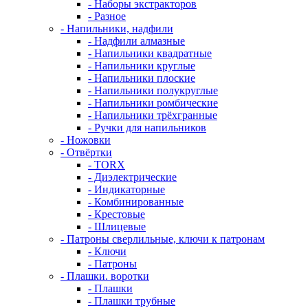
- Наборы экстракторов
- Разное
- Напильники, надфили
- Надфили алмазные
- Напильники квадратные
- Напильники круглые
- Напильники плоские
- Напильники полукруглые
- Напильники ромбические
- Напильники трёхгранные
- Ручки для напильников
- Ножовки
- Отвёртки
- TORX
- Диэлектрические
- Индикаторные
- Комбинированные
- Крестовые
- Шлицевые
- Патроны сверлильные, ключи к патронам
- Ключи
- Патроны
- Плашки. воротки
- Плашки
- Плашки трубные