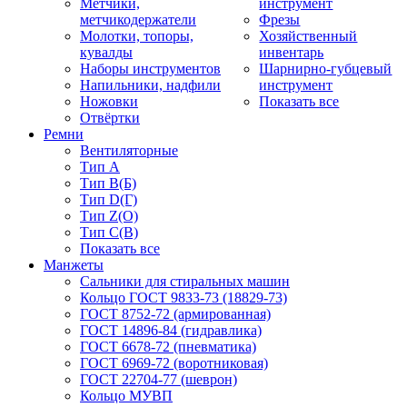
Метчики,
инструмент
метчикодержатели
Фрезы
Молотки, топоры,
Хозяйственный
кувалды
инвентарь
Наборы инструментов
Шарнирно-губцевый
Напильники, надфили
инструмент
Ножовки
Показать все
Отвёртки
Ремни
Вентиляторные
Тип A
Тип B(Б)
Тип D(Г)
Тип Z(O)
Тип С(В)
Показать все
Манжеты
Сальники для стиральных машин
Кольцо ГОСТ 9833-73 (18829-73)
ГОСТ 8752-72 (армированная)
ГОСТ 14896-84 (гидравлика)
ГОСТ 6678-72 (пневматика)
ГОСТ 6969-72 (воротниковая)
ГОСТ 22704-77 (шеврон)
Кольцо МУВП