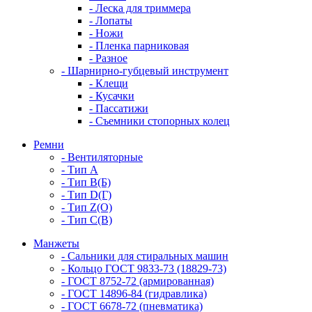
- Леска для триммера
- Лопаты
- Ножи
- Пленка парниковая
- Разное
- Шарнирно-губцевый инструмент
- Клещи
- Кусачки
- Пассатижи
- Съемники стопорных колец
Ремни
- Вентиляторные
- Тип A
- Тип B(Б)
- Тип D(Г)
- Тип Z(O)
- Тип С(В)
Манжеты
- Сальники для стиральных машин
- Кольцо ГОСТ 9833-73 (18829-73)
- ГОСТ 8752-72 (армированная)
- ГОСТ 14896-84 (гидравлика)
- ГОСТ 6678-72 (пневматика)