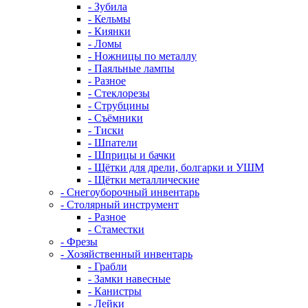
- Зубила
- Кельмы
- Киянки
- Ломы
- Ножницы по металлу
- Паяльные лампы
- Разное
- Стеклорезы
- Струбцины
- Съёмники
- Тиски
- Шпатели
- Шприцы и бачки
- Щётки для дрели, болгарки и УШМ
- Щётки металлические
- Снегоуборочный инвентарь
- Столярный инструмент
- Разное
- Стаместки
- Фрезы
- Хозяйственный инвентарь
- Грабли
- Замки навесные
- Канистры
- Лейки