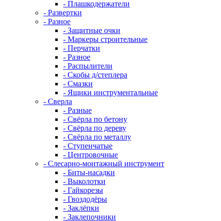
- Плашкодержатели
- Развертки
- Разное
- Защитные очки
- Маркеры строительные
- Перчатки
- Разное
- Распылители
- Скобы д/степлера
- Смазки
- Ящики инструментальные
- Сверла
- Разные
- Свёрла по бетону
- Свёрла по дереву
- Свёрла по металлу
- Ступенчатые
- Центровочные
- Слесарно-монтажный инструмент
- Биты-насадки
- Выколотки
- Гайкорезы
- Гвоздодёры
- Заклёпки
- Заклепочники