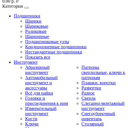
0.00 р.
0
Категории
Подшипники
Шарики
Шариковые
Роликовые
Шарнирные
Подшипниковые узлы
Кондиционерные подшипники
Нестандартные подшипники
Показать все
Инструмент
Абразивный
Патроны
инструмент
сверлильные, ключи к
Автомобильный
патронам
инструмент и
Плашки. воротки
аксессуары
Развертки
Всё для пайки
Разное
Головки и
Сверла
присоединения к ним
Слесарно-монтажный
Измерительный
инструмент
инструмент
Снегоуборочный
Кисти
инвентарь
Ключи
Столярный