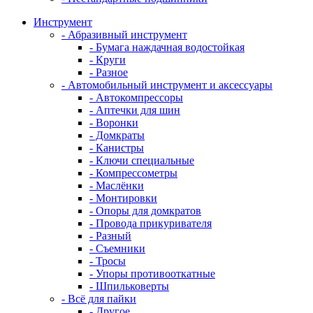
Инструмент
- Абразивный инструмент
- Бумага наждачная водостойкая
- Круги
- Разное
- Автомобильный инструмент и аксессуары
- Автокомпрессоры
- Аптечки для шин
- Воронки
- Домкраты
- Канистры
- Ключи специальные
- Компрессометры
- Маслёнки
- Монтировки
- Опоры для домкратов
- Провода прикуривателя
- Разный
- Съемники
- Тросы
- Упоры противооткатные
- Шпильковерты
- Всё для пайки
- Другое