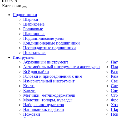
0.00 р.
0
Категории
Подшипники
Шарики
Шариковые
Роликовые
Шарнирные
Подшипниковые узлы
Кондиционерные подшипники
Нестандартные подшипники
Показать все
Инструмент
Абразивный инструмент
Пат
Автомобильный инструмент и аксессуары
Пла
Всё для пайки
Раз
Головки и присоединения к ним
Раз
Измерительный инструмент
Све
Кисти
Сле
Ключи
Сне
Метчики, метчикодержатели
Сто
Молотки, топоры, кувалды
Фре
Наборы инструментов
Хоз
Напильники, надфили
Шар
Ножовки
Пок