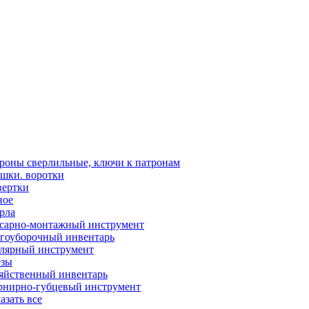
роны сверлильные, ключи к патронам
шки. воротки
вертки
ное
рла
сарно-монтажный инструмент
гоуборочный инвентарь
лярный инструмент
зы
яйственный инвентарь
нирно-губцевый инструмент
азать все