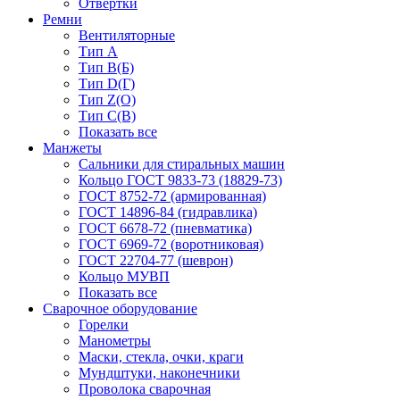
Отвёртки
Ремни
Вентиляторные
Тип A
Тип B(Б)
Тип D(Г)
Тип Z(O)
Тип С(В)
Показать все
Манжеты
Сальники для стиральных машин
Кольцо ГОСТ 9833-73 (18829-73)
ГОСТ 8752-72 (армированная)
ГОСТ 14896-84 (гидравлика)
ГОСТ 6678-72 (пневматика)
ГОСТ 6969-72 (воротниковая)
ГОСТ 22704-77 (шеврон)
Кольцо МУВП
Показать все
Сварочное оборудование
Горелки
Манометры
Маски, стекла, очки, краги
Мундштуки, наконечники
Проволока сварочная