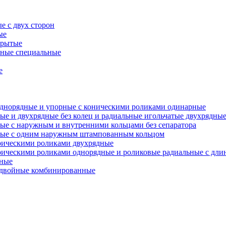
е с двух сторон
ые
крытые
ьные специальные
е
однорядные и упорные с коническими роликами одинарные
ые и двухрядные без колец и радиальные игольчатые двухрядные
ные с наружным и внутренними кольцами без сепаратора
дные с одним наружным штампованным кольцом
рическими роликами двухрядные
дрическими роликами однорядные и роликовые радиальные с д
дные
е двойные комбинированные