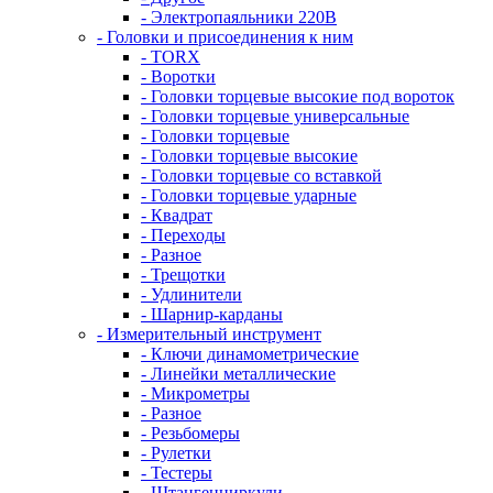
- Электропаяльники 220В
- Головки и присоединения к ним
- TORX
- Воротки
- Головки торцевые высокие под вороток
- Головки торцевые универсальные
- Головки торцевые
- Головки торцевые высокие
- Головки торцевые со вставкой
- Головки торцевые ударные
- Квадрат
- Переходы
- Разное
- Трещотки
- Удлинители
- Шарнир-карданы
- Измерительный инструмент
- Ключи динамометрические
- Линейки металлические
- Микрометры
- Разное
- Резьбомеры
- Рулетки
- Тестеры
- Штангенциркули