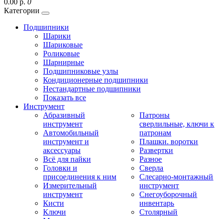
0.00 р.
0
Категории
Подшипники
Шарики
Шариковые
Роликовые
Шарнирные
Подшипниковые узлы
Кондиционерные подшипники
Нестандартные подшипники
Показать все
Инструмент
Абразивный
Патроны
инструмент
сверлильные, ключи к
Автомобильный
патронам
инструмент и
Плашки. воротки
аксессуары
Развертки
Всё для пайки
Разное
Головки и
Сверла
присоединения к ним
Слесарно-монтажный
Измерительный
инструмент
инструмент
Снегоуборочный
Кисти
инвентарь
Ключи
Столярный