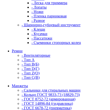
- Леска для триммера
- Лопаты
- Ножи
- Пленка парниковая
- Разное
- Шарнирно-губцевый инструмент
- Клещи
- Кусачки
- Пассатижи
- Съемники стопорных колец
Ремни
- Вентиляторные
- Тип A
- Тип B(Б)
- Тип D(Г)
- Тип Z(O)
- Тип С(В)
Манжеты
- Сальники для стиральных машин
- Кольцо ГОСТ 9833-73 (18829-73)
- ГОСТ 8752-72 (армированная)
- ГОСТ 14896-84 (гидравлика)
- ГОСТ 6678-72 (пневматика)