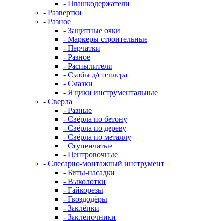
- Плашкодержатели
- Развертки
- Разное
- Защитные очки
- Маркеры строительные
- Перчатки
- Разное
- Распылители
- Скобы д/степлера
- Смазки
- Ящики инструментальные
- Сверла
- Разные
- Свёрла по бетону
- Свёрла по дереву
- Свёрла по металлу
- Ступенчатые
- Центровочные
- Слесарно-монтажный инструмент
- Биты-насадки
- Выколотки
- Гайкорезы
- Гвоздодёры
- Заклёпки
- Заклепочники