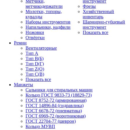
Метчики,
инструмент
метчикодержатели
Фрезы
Молотки, топоры,
Хозяйственный
кувалды
инвентарь
Наборы инструментов
Шарнирно-губцевый
Напильники, надфили
инструмент
Ножовки
Показать все
Отвёртки
Ремни
Вентиляторные
Тип A
Тип B(Б)
Тип D(Г)
Тип Z(O)
Тип С(В)
Показать все
Манжеты
Сальники для стиральных машин
Кольцо ГОСТ 9833-73 (18829-73)
ГОСТ 8752-72 (армированная)
ГОСТ 14896-84 (гидравлика)
ГОСТ 6678-72 (пневматика)
ГОСТ 6969-72 (воротниковая)
ГОСТ 22704-77 (шеврон)
Кольцо МУВП