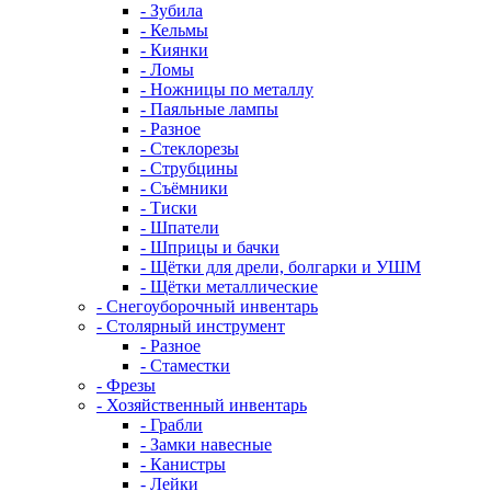
- Зубила
- Кельмы
- Киянки
- Ломы
- Ножницы по металлу
- Паяльные лампы
- Разное
- Стеклорезы
- Струбцины
- Съёмники
- Тиски
- Шпатели
- Шприцы и бачки
- Щётки для дрели, болгарки и УШМ
- Щётки металлические
- Снегоуборочный инвентарь
- Столярный инструмент
- Разное
- Стаместки
- Фрезы
- Хозяйственный инвентарь
- Грабли
- Замки навесные
- Канистры
- Лейки