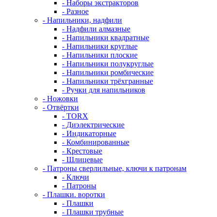
- Наборы экстракторов
- Разное
- Напильники, надфили
- Надфили алмазные
- Напильники квадратные
- Напильники круглые
- Напильники плоские
- Напильники полукруглые
- Напильники ромбические
- Напильники трёхгранные
- Ручки для напильников
- Ножовки
- Отвёртки
- TORX
- Диэлектрические
- Индикаторные
- Комбинированные
- Крестовые
- Шлицевые
- Патроны сверлильные, ключи к патронам
- Ключи
- Патроны
- Плашки. воротки
- Плашки
- Плашки трубные