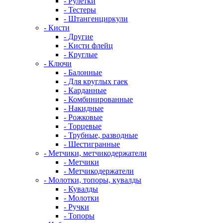
- Рулетки
- Тестеры
- Штангенциркули
- Кисти
- Другие
- Кисти флейц
- Круглые
- Ключи
- Балонные
- Для круглых гаек
- Карданные
- Комбинированные
- Накидные
- Рожковые
- Торцевые
- Трубные, разводные
- Шестигранные
- Метчики, метчикодержатели
- Метчики
- Метчикодержатели
- Молотки, топоры, кувалды
- Кувалды
- Молотки
- Ручки
- Топоры