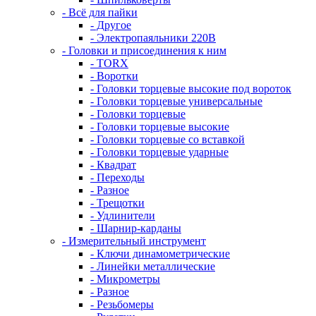
- Всё для пайки
- Другое
- Электропаяльники 220В
- Головки и присоединения к ним
- TORX
- Воротки
- Головки торцевые высокие под вороток
- Головки торцевые универсальные
- Головки торцевые
- Головки торцевые высокие
- Головки торцевые со вставкой
- Головки торцевые ударные
- Квадрат
- Переходы
- Разное
- Трещотки
- Удлинители
- Шарнир-карданы
- Измерительный инструмент
- Ключи динамометрические
- Линейки металлические
- Микрометры
- Разное
- Резьбомеры