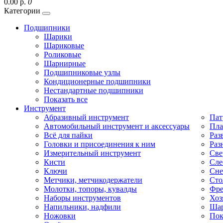
0.00 р.
0
Категории
Подшипники
Шарики
Шариковые
Роликовые
Шарнирные
Подшипниковые узлы
Кондиционерные подшипники
Нестандартные подшипники
Показать все
Инструмент
Абразивный инструмент
Пат
Автомобильный инструмент и аксессуары
Пла
Всё для пайки
Раз
Головки и присоединения к ним
Раз
Измерительный инструмент
Све
Кисти
Сле
Ключи
Сне
Метчики, метчикодержатели
Сто
Молотки, топоры, кувалды
Фре
Наборы инструментов
Хоз
Напильники, надфили
Шар
Ножовки
Пок