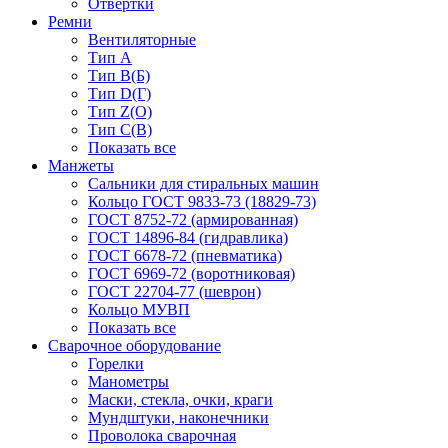
Отвёртки
Ремни
Вентиляторные
Тип A
Тип B(Б)
Тип D(Г)
Тип Z(O)
Тип С(В)
Показать все
Манжеты
Сальники для стиральных машин
Кольцо ГОСТ 9833-73 (18829-73)
ГОСТ 8752-72 (армированная)
ГОСТ 14896-84 (гидравлика)
ГОСТ 6678-72 (пневматика)
ГОСТ 6969-72 (воротниковая)
ГОСТ 22704-77 (шеврон)
Кольцо МУВП
Показать все
Сварочное оборудование
Горелки
Манометры
Маски, стекла, очки, краги
Мундштуки, наконечники
Проволока сварочная