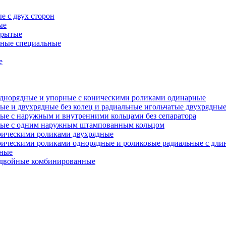
е с двух сторон
ые
крытые
ьные специальные
е
однорядные и упорные с коническими роликами одинарные
ые и двухрядные без колец и радиальные игольчатые двухрядные
ные с наружным и внутренними кольцами без сепаратора
дные с одним наружным штампованным кольцом
рическими роликами двухрядные
дрическими роликами однорядные и роликовые радиальные с д
дные
е двойные комбинированные