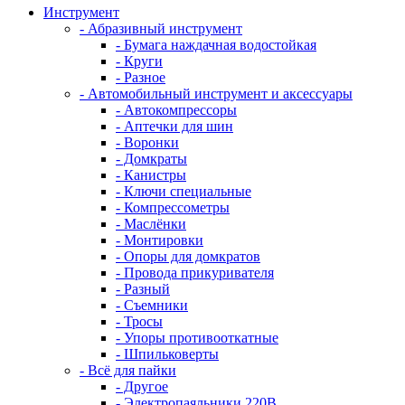
Инструмент
- Абразивный инструмент
- Бумага наждачная водостойкая
- Круги
- Разное
- Автомобильный инструмент и аксессуары
- Автокомпрессоры
- Аптечки для шин
- Воронки
- Домкраты
- Канистры
- Ключи специальные
- Компрессометры
- Маслёнки
- Монтировки
- Опоры для домкратов
- Провода прикуривателя
- Разный
- Съемники
- Тросы
- Упоры противооткатные
- Шпильковерты
- Всё для пайки
- Другое
- Электропаяльники 220В