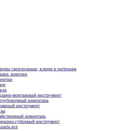
роны сверлильные, ключи к патронам
шки. воротки
вертки
ное
рла
сарно-монтажный инструмент
гоуборочный инвентарь
лярный инструмент
зы
яйственный инвентарь
нирно-губцевый инструмент
азать все