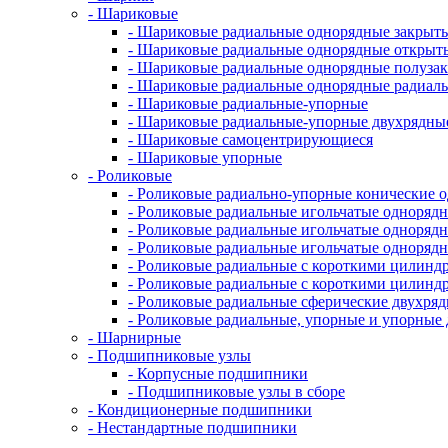
- Шариковые
- Шариковые радиальные однорядные закрыты
- Шариковые радиальные однорядные открыт
- Шариковые радиальные однорядные полуза
- Шариковые радиальные однорядные радиал
- Шариковые радиальные-упорные
- Шариковые радиальные-упорные двухрядны
- Шариковые самоцентрирующиеся
- Шариковые упорные
- Роликовые
- Роликовые радиально-упорные конические 
- Роликовые радиальные игольчатые однорядн
- Роликовые радиальные игольчатые одноряд
- Роликовые радиальные игольчатые одноря
- Роликовые радиальные с короткими цилинд
- Роликовые радиальные с короткими цилин
- Роликовые радиальные сферические двухря
- Роликовые радиальные, упорные и упорны
- Шарнирные
- Подшипниковые узлы
- Корпусные подшипники
- Подшипниковые узлы в сборе
- Кондиционерные подшипники
- Нестандартные подшипники