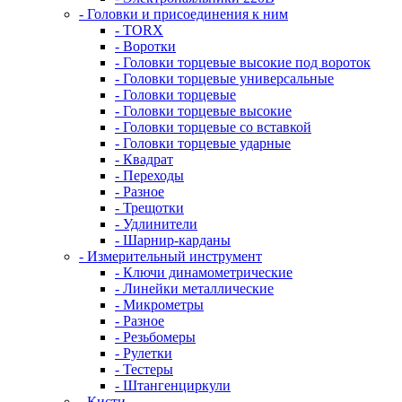
- Головки и присоединения к ним
- TORX
- Воротки
- Головки торцевые высокие под вороток
- Головки торцевые универсальные
- Головки торцевые
- Головки торцевые высокие
- Головки торцевые со вставкой
- Головки торцевые ударные
- Квадрат
- Переходы
- Разное
- Трещотки
- Удлинители
- Шарнир-карданы
- Измерительный инструмент
- Ключи динамометрические
- Линейки металлические
- Микрометры
- Разное
- Резьбомеры
- Рулетки
- Тестеры
- Штангенциркули
- Кисти