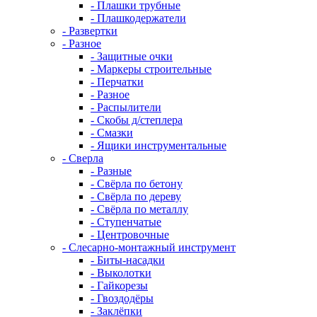
- Плашки трубные
- Плашкодержатели
- Развертки
- Разное
- Защитные очки
- Маркеры строительные
- Перчатки
- Разное
- Распылители
- Скобы д/степлера
- Смазки
- Ящики инструментальные
- Сверла
- Разные
- Свёрла по бетону
- Свёрла по дереву
- Свёрла по металлу
- Ступенчатые
- Центровочные
- Слесарно-монтажный инструмент
- Биты-насадки
- Выколотки
- Гайкорезы
- Гвоздодёры
- Заклёпки