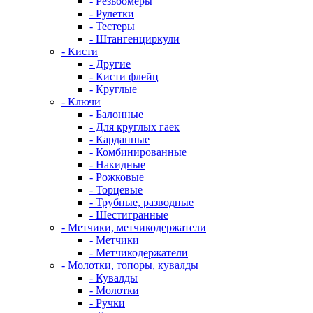
- Резьбомеры
- Рулетки
- Тестеры
- Штангенциркули
- Кисти
- Другие
- Кисти флейц
- Круглые
- Ключи
- Балонные
- Для круглых гаек
- Карданные
- Комбинированные
- Накидные
- Рожковые
- Торцевые
- Трубные, разводные
- Шестигранные
- Метчики, метчикодержатели
- Метчики
- Метчикодержатели
- Молотки, топоры, кувалды
- Кувалды
- Молотки
- Ручки