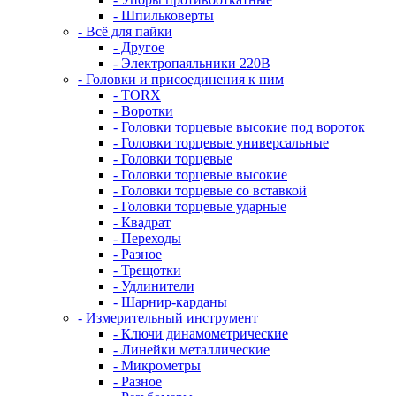
- Шпильковерты
- Всё для пайки
- Другое
- Электропаяльники 220В
- Головки и присоединения к ним
- TORX
- Воротки
- Головки торцевые высокие под вороток
- Головки торцевые универсальные
- Головки торцевые
- Головки торцевые высокие
- Головки торцевые со вставкой
- Головки торцевые ударные
- Квадрат
- Переходы
- Разное
- Трещотки
- Удлинители
- Шарнир-карданы
- Измерительный инструмент
- Ключи динамометрические
- Линейки металлические
- Микрометры
- Разное