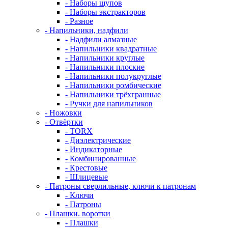
- Наборы щупов
- Наборы экстракторов
- Разное
- Напильники, надфили
- Надфили алмазные
- Напильники квадратные
- Напильники круглые
- Напильники плоские
- Напильники полукруглые
- Напильники ромбические
- Напильники трёхгранные
- Ручки для напильников
- Ножовки
- Отвёртки
- TORX
- Диэлектрические
- Индикаторные
- Комбинированные
- Крестовые
- Шлицевые
- Патроны сверлильные, ключи к патронам
- Ключи
- Патроны
- Плашки. воротки
- Плашки