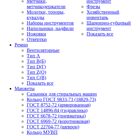
Метчики,
инструмент
метчикодержатели
Фрезы
Молотки, топоры,
Хозяйственный
кувалды
инвентарь
Наборы инструментов
Шарнирно-губцевый
Напильники, надфили
инструмент
Ножовки
Показать все
Отвёртки
Ремни
Вентиляторные
Тип A
Тип B(Б)
Тип D(Г)
Тип Z(O)
Тип С(В)
Показать все
Манжеты
Сальники для стиральных машин
Кольцо ГОСТ 9833-73 (18829-73)
ГОСТ 8752-72 (армированная)
ГОСТ 14896-84 (гидравлика)
ГОСТ 6678-72 (пневматика)
ГОСТ 6969-72 (воротниковая)
ГОСТ 22704-77 (шеврон)
Кольцо МУВП