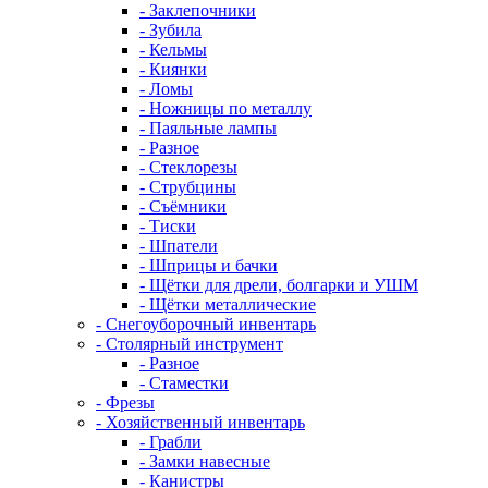
- Заклепочники
- Зубила
- Кельмы
- Киянки
- Ломы
- Ножницы по металлу
- Паяльные лампы
- Разное
- Стеклорезы
- Струбцины
- Съёмники
- Тиски
- Шпатели
- Шприцы и бачки
- Щётки для дрели, болгарки и УШМ
- Щётки металлические
- Снегоуборочный инвентарь
- Столярный инструмент
- Разное
- Стаместки
- Фрезы
- Хозяйственный инвентарь
- Грабли
- Замки навесные
- Канистры