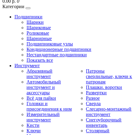
0.00 р.
0
Категории
Подшипники
Шарики
Шариковые
Роликовые
Шарнирные
Подшипниковые узлы
Кондиционерные подшипники
Нестандартные подшипники
Показать все
Инструмент
Абразивный
Патроны
инструмент
сверлильные, ключи к
Автомобильный
патронам
инструмент и
Плашки. воротки
аксессуары
Развертки
Всё для пайки
Разное
Головки и
Сверла
присоединения к ним
Слесарно-монтажный
Измерительный
инструмент
инструмент
Снегоуборочный
Кисти
инвентарь
Ключи
Столярный