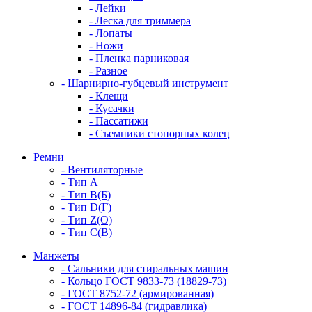
- Лейки
- Леска для триммера
- Лопаты
- Ножи
- Пленка парниковая
- Разное
- Шарнирно-губцевый инструмент
- Клещи
- Кусачки
- Пассатижи
- Съемники стопорных колец
Ремни
- Вентиляторные
- Тип A
- Тип B(Б)
- Тип D(Г)
- Тип Z(O)
- Тип С(В)
Манжеты
- Сальники для стиральных машин
- Кольцо ГОСТ 9833-73 (18829-73)
- ГОСТ 8752-72 (армированная)
- ГОСТ 14896-84 (гидравлика)