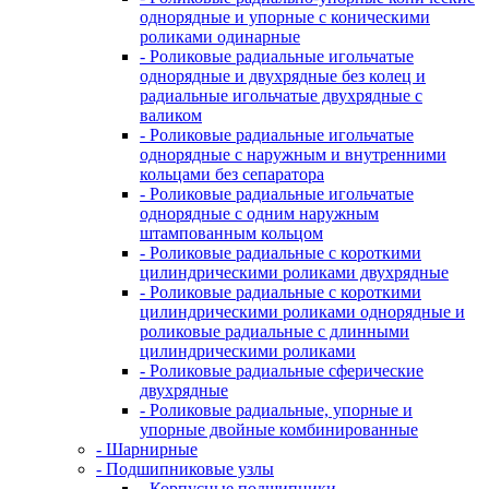
однорядные и упорные с коническими
роликами одинарные
- Роликовые радиальные игольчатые
однорядные и двухрядные без колец и
радиальные игольчатые двухрядные с
валиком
- Роликовые радиальные игольчатые
однорядные с наружным и внутренними
кольцами без сепаратора
- Роликовые радиальные игольчатые
однорядные с одним наружным
штампованным кольцом
- Роликовые радиальные с короткими
цилиндрическими роликами двухрядные
- Роликовые радиальные с короткими
цилиндрическими роликами однорядные и
роликовые радиальные с длинными
цилиндрическими роликами
- Роликовые радиальные сферические
двухрядные
- Роликовые радиальные, упорные и
упорные двойные комбинированные
- Шарнирные
- Подшипниковые узлы
- Корпусные подшипники