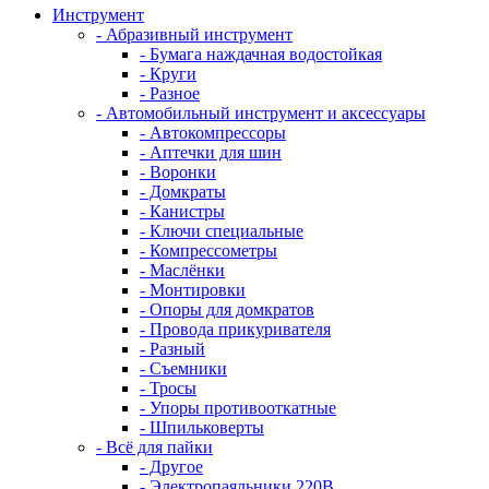
Инструмент
- Абразивный инструмент
- Бумага наждачная водостойкая
- Круги
- Разное
- Автомобильный инструмент и аксессуары
- Автокомпрессоры
- Аптечки для шин
- Воронки
- Домкраты
- Канистры
- Ключи специальные
- Компрессометры
- Маслёнки
- Монтировки
- Опоры для домкратов
- Провода прикуривателя
- Разный
- Съемники
- Тросы
- Упоры противооткатные
- Шпильковерты
- Всё для пайки
- Другое
- Электропаяльники 220В