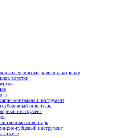
роны сверлильные, ключи к патронам
шки. воротки
вертки
ное
рла
сарно-монтажный инструмент
гоуборочный инвентарь
лярный инструмент
зы
яйственный инвентарь
нирно-губцевый инструмент
азать все