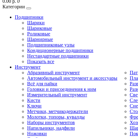
0.00 р.
0
Категории
Подшипники
Шарики
Шариковые
Роликовые
Шарнирные
Подшипниковые узлы
Кондиционерные подшипники
Нестандартные подшипники
Показать все
Инструмент
Абразивный инструмент
Пат
Автомобильный инструмент и аксессуары
Пла
Всё для пайки
Раз
Головки и присоединения к ним
Раз
Измерительный инструмент
Све
Кисти
Сле
Ключи
Сне
Метчики, метчикодержатели
Сто
Молотки, топоры, кувалды
Фре
Наборы инструментов
Хоз
Напильники, надфили
Шар
Ножовки
Пок