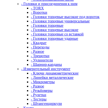
- Головки и присоединения к ним
- TORX
- Воротки
- Головки торцевые высокие под вороток
- Головки торцевые универсальные
- Головки торцевые
- Головки торцевые высокие
- Головки торцевые со вставкой
- Головки торцевые ударные
- Квадрат
- Переходы
- Разное
- Трещотки
- Удлинители
- Шарнир-карданы
- Измерительный инструмент
- Ключи динамометрические
- Линейки металлические
- Микрометры
- Разное
- Резьбомеры
- Рулетки
- Тестеры
- Штангенциркули
- Кисти