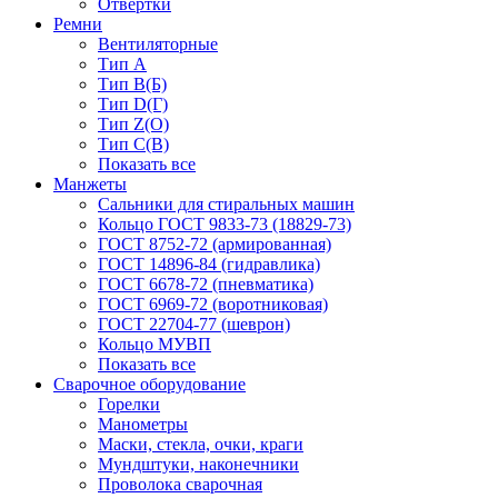
Отвёртки
Ремни
Вентиляторные
Тип A
Тип B(Б)
Тип D(Г)
Тип Z(O)
Тип С(В)
Показать все
Манжеты
Сальники для стиральных машин
Кольцо ГОСТ 9833-73 (18829-73)
ГОСТ 8752-72 (армированная)
ГОСТ 14896-84 (гидравлика)
ГОСТ 6678-72 (пневматика)
ГОСТ 6969-72 (воротниковая)
ГОСТ 22704-77 (шеврон)
Кольцо МУВП
Показать все
Сварочное оборудование
Горелки
Манометры
Маски, стекла, очки, краги
Мундштуки, наконечники
Проволока сварочная