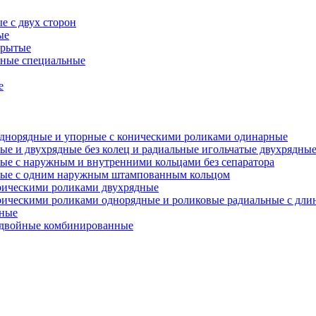
е с двух сторон
ые
крытые
ьные специальные
е
однорядные и упорные с коническими роликами одинарные
ые и двухрядные без колец и радиальные игольчатые двухрядные
ные с наружным и внутренними кольцами без сепаратора
дные с одним наружным штампованным кольцом
рическими роликами двухрядные
дрическими роликами однорядные и роликовые радиальные с д
дные
е двойные комбинированные