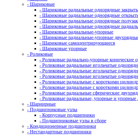
- Шариковые
- Шариковые радиальные однорядные закрыты
- Шариковые радиальные однорядные открыт
- Шариковые радиальные однорядные полуза
- Шариковые радиальные однорядные радиал
- Шариковые радиальные-упорные
- Шариковые радиальные-упорные двухрядны
- Шариковые самоцентрирующиеся
- Шариковые упорные
- Роликовые
- Роликовые радиально-упорные конические 
- Роликовые радиальные игольчатые однорядн
- Роликовые радиальные игольчатые одноряд
- Роликовые радиальные игольчатые одноря
- Роликовые радиальные с короткими цилинд
- Роликовые радиальные с короткими цилин
- Роликовые радиальные сферические двухря
- Роликовые радиальные, упорные и упорны
- Шарнирные
- Подшипниковые узлы
- Корпусные подшипники
- Подшипниковые узлы в сборе
- Кондиционерные подшипники
- Нестандартные подшипники