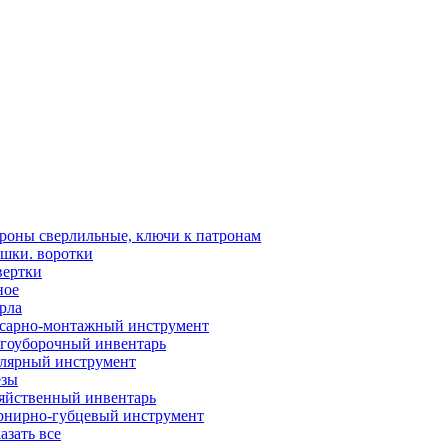
роны сверлильные, ключи к патронам
шки. воротки
вертки
ное
рла
сарно-монтажный инструмент
гоуборочный инвентарь
лярный инструмент
зы
яйственный инвентарь
нирно-губцевый инструмент
азать все