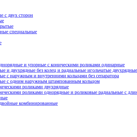
е с двух сторон
ые
крытые
ьные специальные
е
однорядные и упорные с коническими роликами одинарные
ые и двухрядные без колец и радиальные игольчатые двухрядные
ные с наружным и внутренними кольцами без сепаратора
дные с одним наружным штампованным кольцом
рическими роликами двухрядные
дрическими роликами однорядные и роликовые радиальные с д
дные
е двойные комбинированные