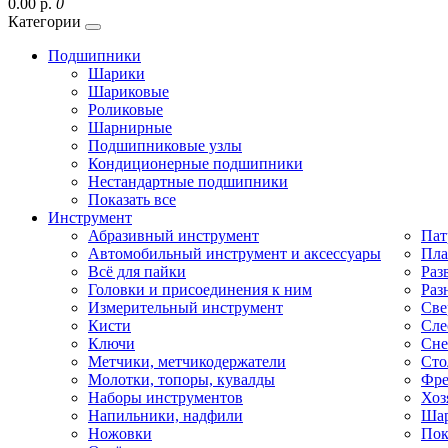
0.00 р.
0
Категории
Подшипники
Шарики
Шариковые
Роликовые
Шарнирные
Подшипниковые узлы
Кондиционерные подшипники
Нестандартные подшипники
Показать все
Инструмент
Абразивный инструмент
Пат
Автомобильный инструмент и аксессуары
Пла
Всё для пайки
Раз
Головки и присоединения к ним
Раз
Измерительный инструмент
Све
Кисти
Сле
Ключи
Сне
Метчики, метчикодержатели
Сто
Молотки, топоры, кувалды
Фре
Наборы инструментов
Хоз
Напильники, надфили
Шар
Ножовки
Пок