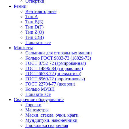
Отвёртки
Ремни
Вентиляторные
Тип A
Тип B(Б)
Тип D(Г)
Тип Z(O)
Тип С(В)
Показать все
Манжеты
Сальники для стиральных машин
Кольцо ГОСТ 9833-73 (18829-73)
ГОСТ 8752-72 (армированная)
ГОСТ 14896-84 (гидравлика)
ГОСТ 6678-72 (пневматика)
ГОСТ 6969-72 (воротниковая)
ГОСТ 22704-77 (шеврон)
Кольцо МУВП
Показать все
Сварочное оборудование
Горелки
Манометры
Маски, стекла, очки, краги
Мундштуки, наконечники
Проволока сварочная