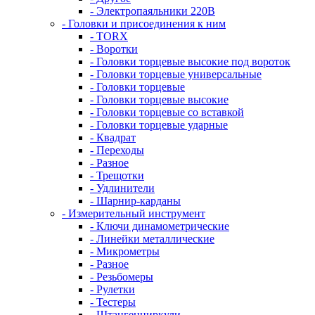
- Электропаяльники 220В
- Головки и присоединения к ним
- TORX
- Воротки
- Головки торцевые высокие под вороток
- Головки торцевые универсальные
- Головки торцевые
- Головки торцевые высокие
- Головки торцевые со вставкой
- Головки торцевые ударные
- Квадрат
- Переходы
- Разное
- Трещотки
- Удлинители
- Шарнир-карданы
- Измерительный инструмент
- Ключи динамометрические
- Линейки металлические
- Микрометры
- Разное
- Резьбомеры
- Рулетки
- Тестеры
- Штангенциркули