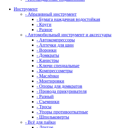
Инструмент
- Абразивный инструмент
- Бумага наждачная водостойкая
- Круги
- Разное
- Автомобильный инструмент и аксессуары
- Автокомпрессоры
- Аптечки для шин
- Воронки
- Домкраты
- Канистры
- Ключи специальные
- Компрессометры
- Маслёнки
- Монтировки
- Опоры для домкратов
- Провода прикуривателя
- Разный
- Съемники
- Тросы
- Упоры противооткатные
- Шпильковерты
- Всё для пайки
- Другое