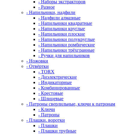
- Наборы экстракторов
- Разное
- Напильники, надфили
- Надфили алмазные
- Напильники квадратные
- Напильники круглые
- Напильники плоские
- Напильники полукруглые
- Напильники ромбические
- Напильники трёхгранные
- Ручки для напильников
- Ножовки
- Отвёртки
- TORX
- Диэлектрические
- Индикаторные
- Комбинированные
- Крестовые
- Шлицевые
- Патроны сверлильные, ключи к патронам
- Ключи
- Патроны
- Плашки. воротки
- Плашки
- Плашки трубные