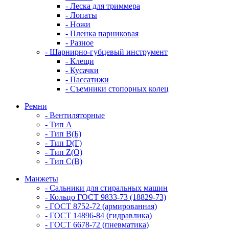
- Леска для триммера
- Лопаты
- Ножи
- Пленка парниковая
- Разное
- Шарнирно-губцевый инструмент
- Клещи
- Кусачки
- Пассатижи
- Съемники стопорных колец
Ремни
- Вентиляторные
- Тип A
- Тип B(Б)
- Тип D(Г)
- Тип Z(O)
- Тип С(В)
Манжеты
- Сальники для стиральных машин
- Кольцо ГОСТ 9833-73 (18829-73)
- ГОСТ 8752-72 (армированная)
- ГОСТ 14896-84 (гидравлика)
- ГОСТ 6678-72 (пневматика)