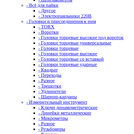
- Всё для пайки
- Другое
- Электропаяльники 220В
- Головки и присоединения к ним
- TORX
- Воротки
- Головки торцевые высокие под вороток
- Головки торцевые универсальные
- Головки торцевые
- Головки торцевые высокие
- Головки торцевые со вставкой
- Головки торцевые ударные
- Квадрат
- Переходы
- Разное
- Трещотки
- Удлинители
- Шарнир-карданы
- Измерительный инструмент
- Ключи динамометрические
- Линейки металлические
- Микрометры
- Разное
- Резьбомеры