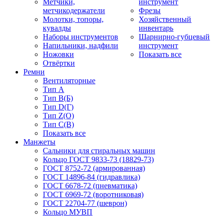
Метчики,
инструмент
метчикодержатели
Фрезы
Молотки, топоры,
Хозяйственный
кувалды
инвентарь
Наборы инструментов
Шарнирно-губцевый
Напильники, надфили
инструмент
Ножовки
Показать все
Отвёртки
Ремни
Вентиляторные
Тип A
Тип B(Б)
Тип D(Г)
Тип Z(O)
Тип С(В)
Показать все
Манжеты
Сальники для стиральных машин
Кольцо ГОСТ 9833-73 (18829-73)
ГОСТ 8752-72 (армированная)
ГОСТ 14896-84 (гидравлика)
ГОСТ 6678-72 (пневматика)
ГОСТ 6969-72 (воротниковая)
ГОСТ 22704-77 (шеврон)
Кольцо МУВП