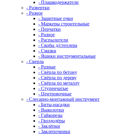
- Плашкодержатели
- Развертки
- Разное
- Защитные очки
- Маркеры строительные
- Перчатки
- Разное
- Распылители
- Скобы д/степлера
- Смазки
- Ящики инструментальные
- Сверла
- Разные
- Свёрла по бетону
- Свёрла по дереву
- Свёрла по металлу
- Ступенчатые
- Центровочные
- Слесарно-монтажный инструмент
- Биты-насадки
- Выколотки
- Гайкорезы
- Гвоздодёры
- Заклёпки
- Заклепочники