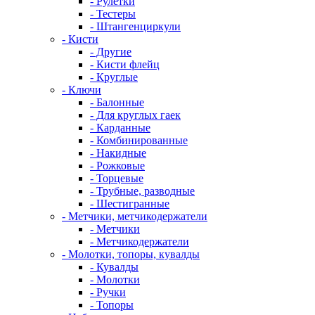
- Рулетки
- Тестеры
- Штангенциркули
- Кисти
- Другие
- Кисти флейц
- Круглые
- Ключи
- Балонные
- Для круглых гаек
- Карданные
- Комбинированные
- Накидные
- Рожковые
- Торцевые
- Трубные, разводные
- Шестигранные
- Метчики, метчикодержатели
- Метчики
- Метчикодержатели
- Молотки, топоры, кувалды
- Кувалды
- Молотки
- Ручки
- Топоры