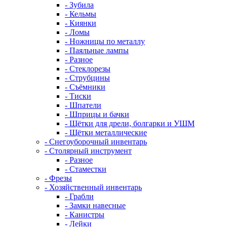
- Зубила
- Кельмы
- Киянки
- Ломы
- Ножницы по металлу
- Паяльные лампы
- Разное
- Стеклорезы
- Струбцины
- Съёмники
- Тиски
- Шпатели
- Шприцы и бачки
- Щётки для дрели, болгарки и УШМ
- Щётки металлические
- Снегоуборочный инвентарь
- Столярный инструмент
- Разное
- Стаместки
- Фрезы
- Хозяйственный инвентарь
- Грабли
- Замки навесные
- Канистры
- Лейки