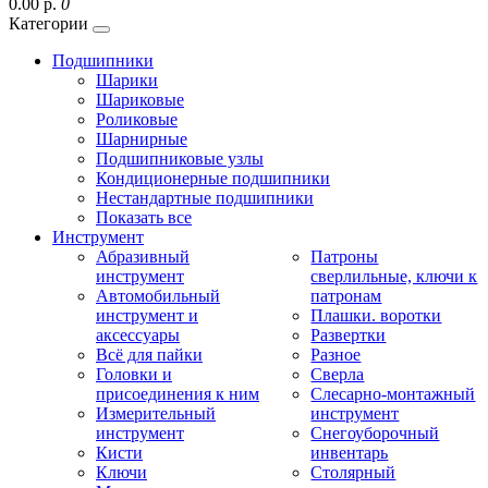
0.00 р.
0
Категории
Подшипники
Шарики
Шариковые
Роликовые
Шарнирные
Подшипниковые узлы
Кондиционерные подшипники
Нестандартные подшипники
Показать все
Инструмент
Абразивный
Патроны
инструмент
сверлильные, ключи к
Автомобильный
патронам
инструмент и
Плашки. воротки
аксессуары
Развертки
Всё для пайки
Разное
Головки и
Сверла
присоединения к ним
Слесарно-монтажный
Измерительный
инструмент
инструмент
Снегоуборочный
Кисти
инвентарь
Ключи
Столярный