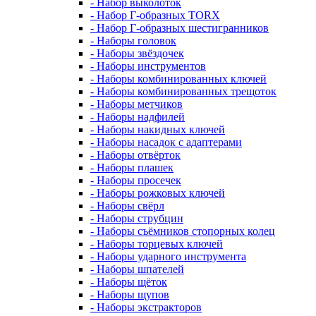
- Набор выколоток
- Набор Г-образных TORX
- Набор Г-образных шестигранников
- Наборы головок
- Наборы звёздочек
- Наборы инструментов
- Наборы комбинированных ключей
- Наборы комбинированных трещоток
- Наборы метчиков
- Наборы надфилей
- Наборы накидных ключей
- Наборы насадок с адаптерами
- Наборы отвёрток
- Наборы плашек
- Наборы просечек
- Наборы рожковых ключей
- Наборы свёрл
- Наборы струбцин
- Наборы съёмников стопорных колец
- Наборы торцевых ключей
- Наборы ударного инструмента
- Наборы шпателей
- Наборы щёток
- Наборы щупов
- Наборы экстракторов