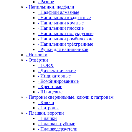
- Разное
- Напильники, надфили
- Надфили алмазные
- Напильники квадратные
- Напильники круглые
- Напильники плоские
- Напильники полукруглые
- Напильники ромбические
- Напильники трёхгранные
- Ручки для напильников
- Ножовки
- Отвёртки
- TORX
- Диэлектрические
- Индикаторные
- Комбинированные
- Крестовые
- Шлицевые
- Патроны сверлильные, ключи к патронам
- Ключи
- Патроны
- Плашки. воротки
- Плашки
- Плашки трубные
- Плашкодержатели