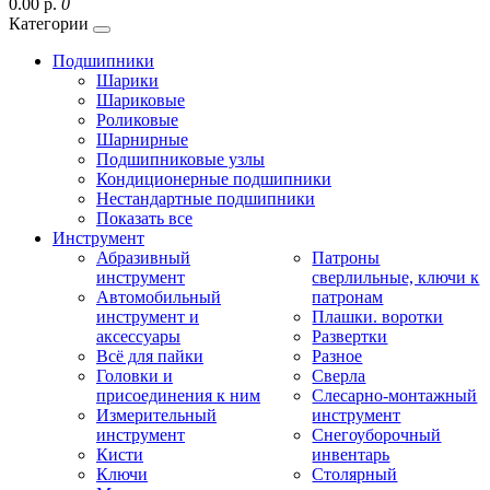
0.00 р.
0
Категории
Подшипники
Шарики
Шариковые
Роликовые
Шарнирные
Подшипниковые узлы
Кондиционерные подшипники
Нестандартные подшипники
Показать все
Инструмент
Абразивный
Патроны
инструмент
сверлильные, ключи к
Автомобильный
патронам
инструмент и
Плашки. воротки
аксессуары
Развертки
Всё для пайки
Разное
Головки и
Сверла
присоединения к ним
Слесарно-монтажный
Измерительный
инструмент
инструмент
Снегоуборочный
Кисти
инвентарь
Ключи
Столярный