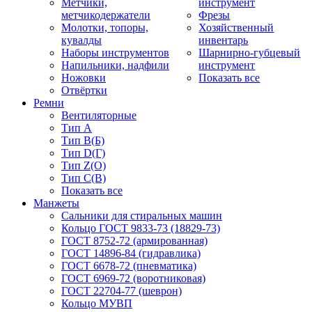
Метчики,
инструмент
метчикодержатели
Фрезы
Молотки, топоры,
Хозяйственный
кувалды
инвентарь
Наборы инструментов
Шарнирно-губцевый
Напильники, надфили
инструмент
Ножовки
Показать все
Отвёртки
Ремни
Вентиляторные
Тип A
Тип B(Б)
Тип D(Г)
Тип Z(O)
Тип С(В)
Показать все
Манжеты
Сальники для стиральных машин
Кольцо ГОСТ 9833-73 (18829-73)
ГОСТ 8752-72 (армированная)
ГОСТ 14896-84 (гидравлика)
ГОСТ 6678-72 (пневматика)
ГОСТ 6969-72 (воротниковая)
ГОСТ 22704-77 (шеврон)
Кольцо МУВП