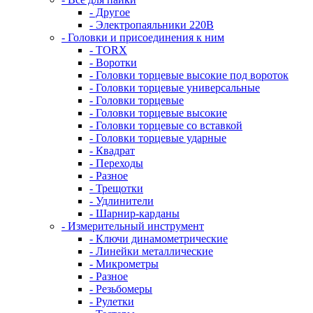
- Другое
- Электропаяльники 220В
- Головки и присоединения к ним
- TORX
- Воротки
- Головки торцевые высокие под вороток
- Головки торцевые универсальные
- Головки торцевые
- Головки торцевые высокие
- Головки торцевые со вставкой
- Головки торцевые ударные
- Квадрат
- Переходы
- Разное
- Трещотки
- Удлинители
- Шарнир-карданы
- Измерительный инструмент
- Ключи динамометрические
- Линейки металлические
- Микрометры
- Разное
- Резьбомеры
- Рулетки