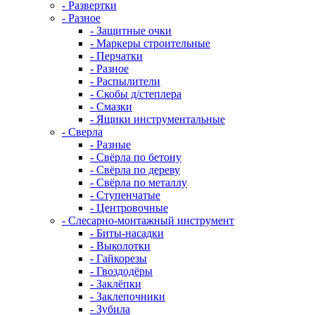
- Развертки
- Разное
- Защитные очки
- Маркеры строительные
- Перчатки
- Разное
- Распылители
- Скобы д/степлера
- Смазки
- Ящики инструментальные
- Сверла
- Разные
- Свёрла по бетону
- Свёрла по дереву
- Свёрла по металлу
- Ступенчатые
- Центровочные
- Слесарно-монтажный инструмент
- Биты-насадки
- Выколотки
- Гайкорезы
- Гвоздодёры
- Заклёпки
- Заклепочники
- Зубила