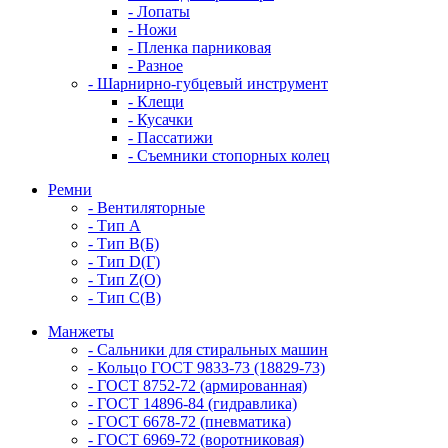
- Лопаты
- Ножи
- Пленка парниковая
- Разное
- Шарнирно-губцевый инструмент
- Клещи
- Кусачки
- Пассатижи
- Съемники стопорных колец
Ремни
- Вентиляторные
- Тип A
- Тип B(Б)
- Тип D(Г)
- Тип Z(O)
- Тип С(В)
Манжеты
- Сальники для стиральных машин
- Кольцо ГОСТ 9833-73 (18829-73)
- ГОСТ 8752-72 (армированная)
- ГОСТ 14896-84 (гидравлика)
- ГОСТ 6678-72 (пневматика)
- ГОСТ 6969-72 (воротниковая)