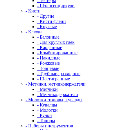
- Тестеры
- Штангенциркули
- Кисти
- Другие
- Кисти флейц
- Круглые
- Ключи
- Балонные
- Для круглых гаек
- Карданные
- Комбинированные
- Накидные
- Рожковые
- Торцевые
- Трубные, разводные
- Шестигранные
- Метчики, метчикодержатели
- Метчики
- Метчикодержатели
- Молотки, топоры, кувалды
- Кувалды
- Молотки
- Ручки
- Топоры
- Наборы инструментов