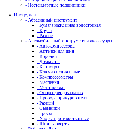
- Нестандартные подшипники
Инструмент
- Абразивный инструмент
- Бумага наждачная водостойкая
- Круги
- Разное
- Автомобильный инструмент и аксессуары
- Автокомпрессоры
- Аптечки для шин
- Воронки
- Домкраты
- Канистры
- Ключи специальные
- Компрессометры
- Маслёнки
- Монтировки
- Опоры для домкратов
- Провода прикуривателя
- Разный
- Съемники
- Тросы
- Упоры противооткатные
- Шпильковерты
- Всё для пайки