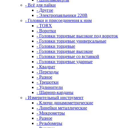
- Всё для пайки
- Другое
- Электропаяльники 220В
- Головки и присоединения к ним
- TORX
- Воротки
- Головки торцевые высокие под вороток
- Головки торцевые универсальные
- Головки торцевые
- Головки торцевые высокие
- Головки торцевые со вставкой
- Головки торцевые ударные
- Квадрат
- Переходы
- Разное
- Трещотки
- Удлинители
- Шарнир-карданы
- Измерительный инструмент
- Ключи динамометрические
- Линейки металлические
- Микрометры
- Разное
- Резьбомеры