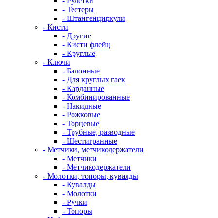
- Рулетки
- Тестеры
- Штангенциркули
- Кисти
- Другие
- Кисти флейц
- Круглые
- Ключи
- Балонные
- Для круглых гаек
- Карданные
- Комбинированные
- Накидные
- Рожковые
- Торцевые
- Трубные, разводные
- Шестигранные
- Метчики, метчикодержатели
- Метчики
- Метчикодержатели
- Молотки, топоры, кувалды
- Кувалды
- Молотки
- Ручки
- Топоры