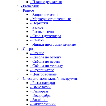
- Плашкодержатели
- Развертки
- Разное
- Защитные очки
- Маркеры строительные
- Перчатки
- Разное
- Распылители
- Скобы д/степлера
- Смазки
- Ящики инструментальные
- Сверла
- Разные
- Свёрла по бетону
- Свёрла по дереву
- Свёрла по металлу
- Ступенчатые
- Центровочные
- Слесарно-монтажный инструмент
- Биты-насадки
- Выколотки
- Гайкорезы
- Гвоздодёры
- Заклёпки
- Заклепочники