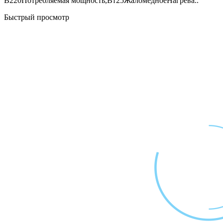
В220Потребляемая мощность,Вт25ЖаломедноеНагрева..
Быстрый просмотр