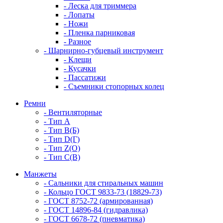
- Леска для триммера
- Лопаты
- Ножи
- Пленка парниковая
- Разное
- Шарнирно-губцевый инструмент
- Клещи
- Кусачки
- Пассатижи
- Съемники стопорных колец
Ремни
- Вентиляторные
- Тип A
- Тип B(Б)
- Тип D(Г)
- Тип Z(O)
- Тип С(В)
Манжеты
- Сальники для стиральных машин
- Кольцо ГОСТ 9833-73 (18829-73)
- ГОСТ 8752-72 (армированная)
- ГОСТ 14896-84 (гидравлика)
- ГОСТ 6678-72 (пневматика)