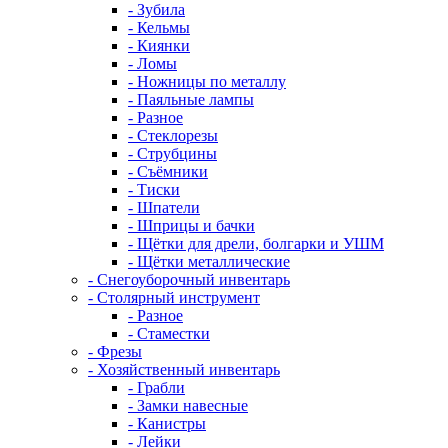
- Зубила
- Кельмы
- Киянки
- Ломы
- Ножницы по металлу
- Паяльные лампы
- Разное
- Стеклорезы
- Струбцины
- Съёмники
- Тиски
- Шпатели
- Шприцы и бачки
- Щётки для дрели, болгарки и УШМ
- Щётки металлические
- Снегоуборочный инвентарь
- Столярный инструмент
- Разное
- Стаместки
- Фрезы
- Хозяйственный инвентарь
- Грабли
- Замки навесные
- Канистры
- Лейки