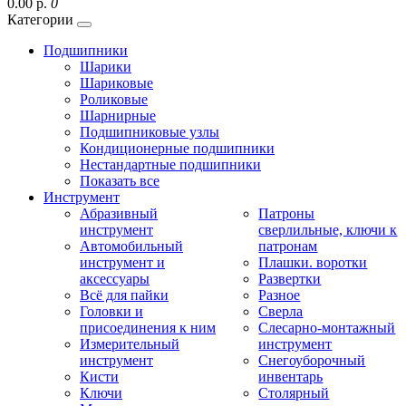
0.00 р.
0
Категории
Подшипники
Шарики
Шариковые
Роликовые
Шарнирные
Подшипниковые узлы
Кондиционерные подшипники
Нестандартные подшипники
Показать все
Инструмент
Абразивный
Патроны
инструмент
сверлильные, ключи к
Автомобильный
патронам
инструмент и
Плашки. воротки
аксессуары
Развертки
Всё для пайки
Разное
Головки и
Сверла
присоединения к ним
Слесарно-монтажный
Измерительный
инструмент
инструмент
Снегоуборочный
Кисти
инвентарь
Ключи
Столярный