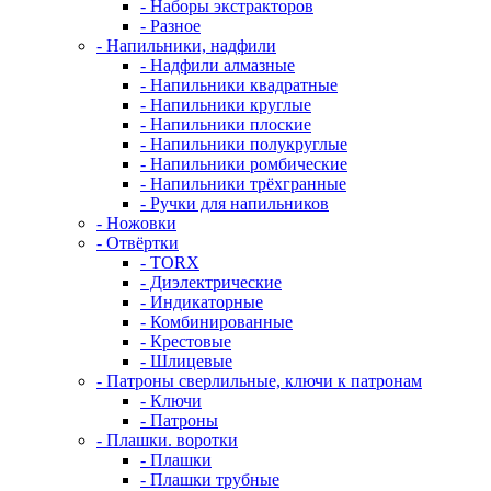
- Наборы экстракторов
- Разное
- Напильники, надфили
- Надфили алмазные
- Напильники квадратные
- Напильники круглые
- Напильники плоские
- Напильники полукруглые
- Напильники ромбические
- Напильники трёхгранные
- Ручки для напильников
- Ножовки
- Отвёртки
- TORX
- Диэлектрические
- Индикаторные
- Комбинированные
- Крестовые
- Шлицевые
- Патроны сверлильные, ключи к патронам
- Ключи
- Патроны
- Плашки. воротки
- Плашки
- Плашки трубные