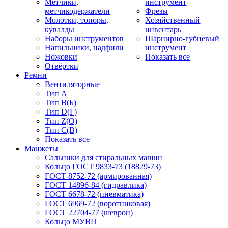
Метчики,
инструмент
метчикодержатели
Фрезы
Молотки, топоры,
Хозяйственный
кувалды
инвентарь
Наборы инструментов
Шарнирно-губцевый
Напильники, надфили
инструмент
Ножовки
Показать все
Отвёртки
Ремни
Вентиляторные
Тип A
Тип B(Б)
Тип D(Г)
Тип Z(O)
Тип С(В)
Показать все
Манжеты
Сальники для стиральных машин
Кольцо ГОСТ 9833-73 (18829-73)
ГОСТ 8752-72 (армированная)
ГОСТ 14896-84 (гидравлика)
ГОСТ 6678-72 (пневматика)
ГОСТ 6969-72 (воротниковая)
ГОСТ 22704-77 (шеврон)
Кольцо МУВП