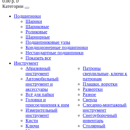
0.00 р.
0
Категории
Подшипники
Шарики
Шариковые
Роликовые
Шарнирные
Подшипниковые узлы
Кондиционерные подшипники
Нестандартные подшипники
Показать все
Инструмент
Абразивный
Патроны
инструмент
сверлильные, ключи к
Автомобильный
патронам
инструмент и
Плашки. воротки
аксессуары
Развертки
Всё для пайки
Разное
Головки и
Сверла
присоединения к ним
Слесарно-монтажный
Измерительный
инструмент
инструмент
Снегоуборочный
Кисти
инвентарь
Ключи
Столярный