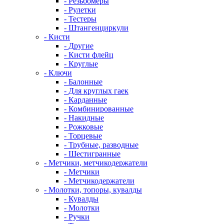
- Резьбомеры
- Рулетки
- Тестеры
- Штангенциркули
- Кисти
- Другие
- Кисти флейц
- Круглые
- Ключи
- Балонные
- Для круглых гаек
- Карданные
- Комбинированные
- Накидные
- Рожковые
- Торцевые
- Трубные, разводные
- Шестигранные
- Метчики, метчикодержатели
- Метчики
- Метчикодержатели
- Молотки, топоры, кувалды
- Кувалды
- Молотки
- Ручки