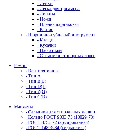
- Лейки
- Леска для триммера
- Лопаты
- Ножи
- Пленка парниковая
- Разное
- Шарнирно-губцевый инструмент
- Клещи
- Кусачки
- Пассатижи
- Съемники стопорных колец
Ремни
- Вентиляторные
- Тип A
- Тип B(Б)
- Тип D(Г)
- Тип Z(O)
- Тип С(В)
Манжеты
- Сальники для стиральных машин
- Кольцо ГОСТ 9833-73 (18829-73)
- ГОСТ 8752-72 (армированная)
- ГОСТ 14896-84 (гидравлика)