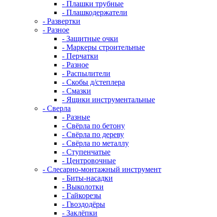
- Плашки трубные
- Плашкодержатели
- Развертки
- Разное
- Защитные очки
- Маркеры строительные
- Перчатки
- Разное
- Распылители
- Скобы д/степлера
- Смазки
- Ящики инструментальные
- Сверла
- Разные
- Свёрла по бетону
- Свёрла по дереву
- Свёрла по металлу
- Ступенчатые
- Центровочные
- Слесарно-монтажный инструмент
- Биты-насадки
- Выколотки
- Гайкорезы
- Гвоздодёры
- Заклёпки