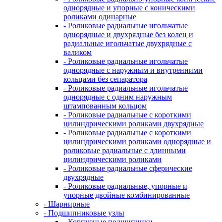
однорядные и упорные с коническими
роликами одинарные
- Роликовые радиальные игольчатые
однорядные и двухрядные без колец и
радиальные игольчатые двухрядные с
валиком
- Роликовые радиальные игольчатые
однорядные с наружным и внутренними
кольцами без сепаратора
- Роликовые радиальные игольчатые
однорядные с одним наружным
штампованным кольцом
- Роликовые радиальные с короткими
цилиндрическими роликами двухрядные
- Роликовые радиальные с короткими
цилиндрическими роликами однорядные и
роликовые радиальные с длинными
цилиндрическими роликами
- Роликовые радиальные сферические
двухрядные
- Роликовые радиальные, упорные и
упорные двойные комбинированные
- Шарнирные
- Подшипниковые узлы
- Корпусные подшипники