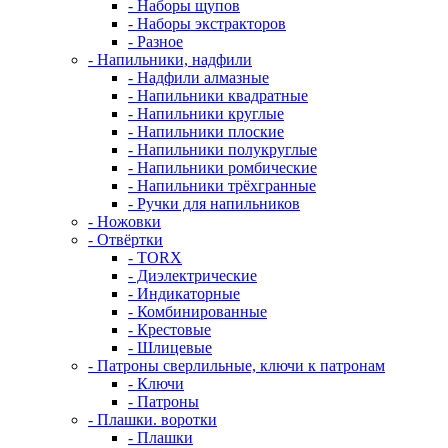
- Наборы щупов
- Наборы экстракторов
- Разное
- Напильники, надфили
- Надфили алмазные
- Напильники квадратные
- Напильники круглые
- Напильники плоские
- Напильники полукруглые
- Напильники ромбические
- Напильники трёхгранные
- Ручки для напильников
- Ножовки
- Отвёртки
- TORX
- Диэлектрические
- Индикаторные
- Комбинированные
- Крестовые
- Шлицевые
- Патроны сверлильные, ключи к патронам
- Ключи
- Патроны
- Плашки. воротки
- Плашки