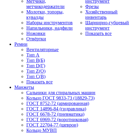
Метчики,
инструмент
метчикодержатели
Фрезы
Молотки, топоры,
Хозяйственный
кувалды
инвентарь
Наборы инструментов
Шарнирно-губцевый
Напильники, надфили
инструмент
Ножовки
Показать все
Отвёртки
Ремни
Вентиляторные
Тип A
Тип B(Б)
Тип D(Г)
Тип Z(O)
Тип С(В)
Показать все
Манжеты
Сальники для стиральных машин
Кольцо ГОСТ 9833-73 (18829-73)
ГОСТ 8752-72 (армированная)
ГОСТ 14896-84 (гидравлика)
ГОСТ 6678-72 (пневматика)
ГОСТ 6969-72 (воротниковая)
ГОСТ 22704-77 (шеврон)
Кольцо МУВП