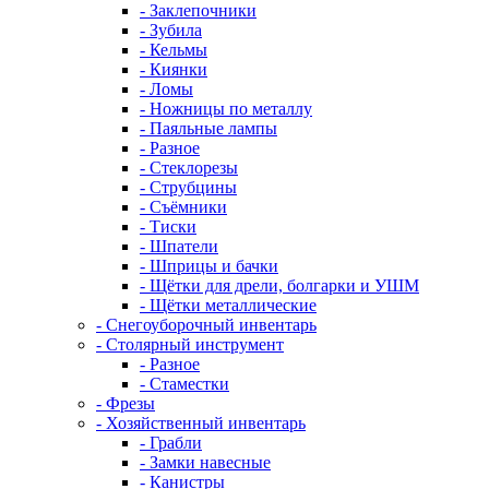
- Заклепочники
- Зубила
- Кельмы
- Киянки
- Ломы
- Ножницы по металлу
- Паяльные лампы
- Разное
- Стеклорезы
- Струбцины
- Съёмники
- Тиски
- Шпатели
- Шприцы и бачки
- Щётки для дрели, болгарки и УШМ
- Щётки металлические
- Снегоуборочный инвентарь
- Столярный инструмент
- Разное
- Стаместки
- Фрезы
- Хозяйственный инвентарь
- Грабли
- Замки навесные
- Канистры