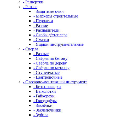
- Развертки
- Разное
- Защитные очки
- Маркеры строительные
- Перчатки
- Разное
- Распылители
- Скобы д/степлера
- Смазки
- Ящики инструментальные
- Сверла
- Разные
- Свёрла по бетону
- Свёрла по дереву
- Свёрла по металлу
- Ступенчатые
- Центровочные
- Слесарно-монтажный инструмент
- Биты-насадки
- Выколотки
- Гайкорезы
- Гвоздодёры
- Заклёпки
- Заклепочники
- Зубила