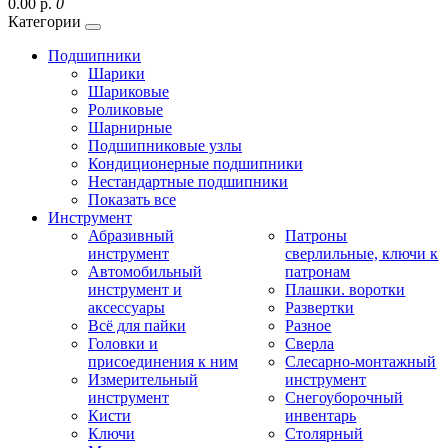
0.00 р.
0
Категории
Подшипники
Шарики
Шариковые
Роликовые
Шарнирные
Подшипниковые узлы
Кондиционерные подшипники
Нестандартные подшипники
Показать все
Инструмент
Абразивный
Патроны
инструмент
сверлильные, ключи к
Автомобильный
патронам
инструмент и
Плашки. воротки
аксессуары
Развертки
Всё для пайки
Разное
Головки и
Сверла
присоединения к ним
Слесарно-монтажный
Измерительный
инструмент
инструмент
Снегоуборочный
Кисти
инвентарь
Ключи
Столярный