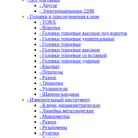
- Другое
- Электропаяльники 220В
- Головки и присоединения к ним
- TORX
- Воротки
- Головки торцевые высокие под вороток
- Головки торцевые универсальные
- Головки торцевые
- Головки торцевые высокие
- Головки торцевые со вставкой
- Головки торцевые ударные
- Квадрат
- Переходы
- Разное
- Трещотки
- Удлинители
- Шарнир-карданы
- Измерительный инструмент
- Ключи динамометрические
- Линейки металлические
- Микрометры
- Разное
- Резьбомеры
- Рулетки