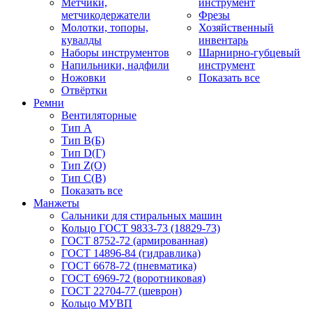
Метчики,
инструмент
метчикодержатели
Фрезы
Молотки, топоры,
Хозяйственный
кувалды
инвентарь
Наборы инструментов
Шарнирно-губцевый
Напильники, надфили
инструмент
Ножовки
Показать все
Отвёртки
Ремни
Вентиляторные
Тип A
Тип B(Б)
Тип D(Г)
Тип Z(O)
Тип С(В)
Показать все
Манжеты
Сальники для стиральных машин
Кольцо ГОСТ 9833-73 (18829-73)
ГОСТ 8752-72 (армированная)
ГОСТ 14896-84 (гидравлика)
ГОСТ 6678-72 (пневматика)
ГОСТ 6969-72 (воротниковая)
ГОСТ 22704-77 (шеврон)
Кольцо МУВП