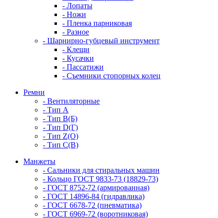
- Лопаты
- Ножи
- Пленка парниковая
- Разное
- Шарнирно-губцевый инструмент
- Клещи
- Кусачки
- Пассатижи
- Съемники стопорных колец
Ремни
- Вентиляторные
- Тип A
- Тип B(Б)
- Тип D(Г)
- Тип Z(O)
- Тип С(В)
Манжеты
- Сальники для стиральных машин
- Кольцо ГОСТ 9833-73 (18829-73)
- ГОСТ 8752-72 (армированная)
- ГОСТ 14896-84 (гидравлика)
- ГОСТ 6678-72 (пневматика)
- ГОСТ 6969-72 (воротниковая)