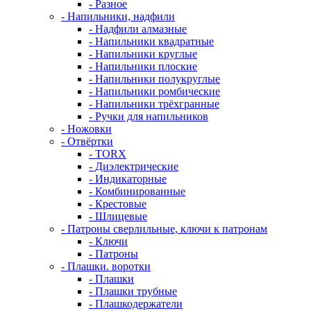
- Разное
- Напильники, надфили
- Надфили алмазные
- Напильники квадратные
- Напильники круглые
- Напильники плоские
- Напильники полукруглые
- Напильники ромбические
- Напильники трёхгранные
- Ручки для напильников
- Ножовки
- Отвёртки
- TORX
- Диэлектрические
- Индикаторные
- Комбинированные
- Крестовые
- Шлицевые
- Патроны сверлильные, ключи к патронам
- Ключи
- Патроны
- Плашки. воротки
- Плашки
- Плашки трубные
- Плашкодержатели