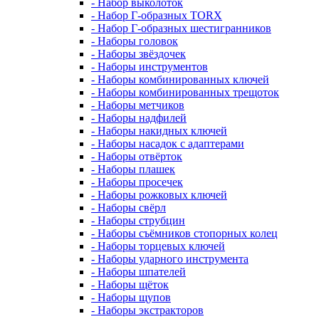
- Набор выколоток
- Набор Г-образных TORX
- Набор Г-образных шестигранников
- Наборы головок
- Наборы звёздочек
- Наборы инструментов
- Наборы комбинированных ключей
- Наборы комбинированных трещоток
- Наборы метчиков
- Наборы надфилей
- Наборы накидных ключей
- Наборы насадок с адаптерами
- Наборы отвёрток
- Наборы плашек
- Наборы просечек
- Наборы рожковых ключей
- Наборы свёрл
- Наборы струбцин
- Наборы съёмников стопорных колец
- Наборы торцевых ключей
- Наборы ударного инструмента
- Наборы шпателей
- Наборы щёток
- Наборы щупов
- Наборы экстракторов