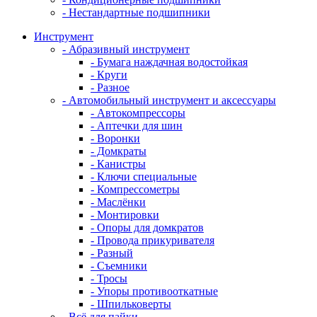
- Нестандартные подшипники
Инструмент
- Абразивный инструмент
- Бумага наждачная водостойкая
- Круги
- Разное
- Автомобильный инструмент и аксессуары
- Автокомпрессоры
- Аптечки для шин
- Воронки
- Домкраты
- Канистры
- Ключи специальные
- Компрессометры
- Маслёнки
- Монтировки
- Опоры для домкратов
- Провода прикуривателя
- Разный
- Съемники
- Тросы
- Упоры противооткатные
- Шпильковерты
- Всё для пайки