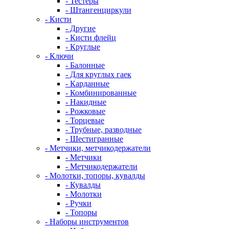
- Тестеры
- Штангенциркули
- Кисти
- Другие
- Кисти флейц
- Круглые
- Ключи
- Балонные
- Для круглых гаек
- Карданные
- Комбинированные
- Накидные
- Рожковые
- Торцевые
- Трубные, разводные
- Шестигранные
- Метчики, метчикодержатели
- Метчики
- Метчикодержатели
- Молотки, топоры, кувалды
- Кувалды
- Молотки
- Ручки
- Топоры
- Наборы инструментов